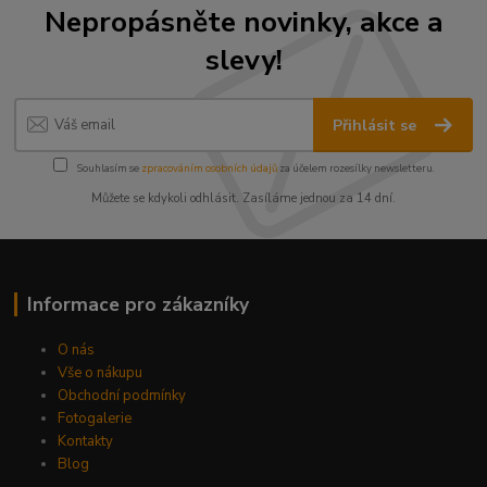
Nepropásněte novinky, akce a
slevy!
Přihlásit se
Souhlasím se
zpracováním osobních údajů
za účelem rozesílky newsletteru.
Můžete se kdykoli odhlásit. Zasíláme jednou za 14 dní.
Informace pro zákazníky
O nás
Vše o nákupu
Obchodní podmínky
Fotogalerie
Kontakty
Blog