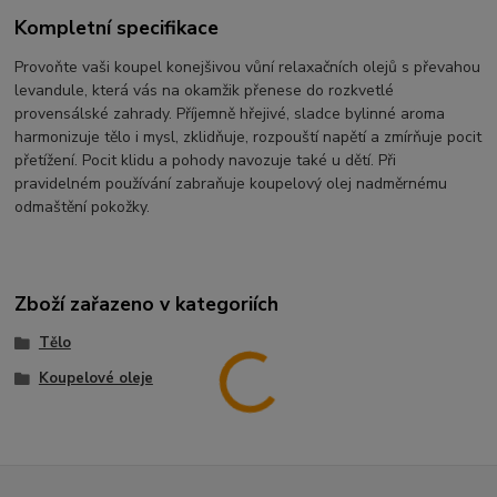
Kompletní specifikace
Provoňte vaši koupel konejšivou vůní relaxačních olejů s převahou
levandule, která vás na okamžik přenese do rozkvetlé
provensálské zahrady. Příjemně hřejivé, sladce bylinné aroma
harmonizuje tělo i mysl, zklidňuje, rozpouští napětí a zmírňuje pocit
přetížení. Pocit klidu a pohody navozuje také u dětí. Při
pravidelném používání zabraňuje koupelový olej nadměrnému
odmaštění pokožky.
Zboží zařazeno v kategoriích
Tělo
Koupelové oleje