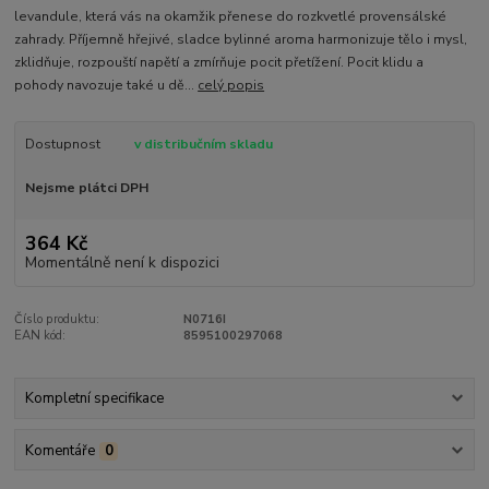
levandule, která vás na okamžik přenese do rozkvetlé provensálské
zahrady. Příjemně hřejivé, sladce bylinné aroma harmonizuje tělo i mysl,
zklidňuje, rozpouští napětí a zmírňuje pocit přetížení. Pocit klidu a
pohody navozuje také u dě...
celý popis
Dostupnost
v distribučním skladu
Nejsme plátci DPH
364 Kč
Momentálně není k dispozici
Číslo produktu:
N0716I
EAN kód:
8595100297068
Kompletní specifikace
Komentáře
0