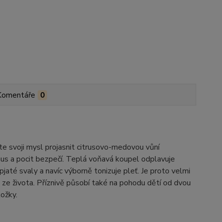
Komentáře
0
 svoji mysl projasnit citrusovo-medovou vůní
smus a pocit bezpečí. Teplá voňavá koupel odplavuje
jaté svaly a navíc výborně tonizuje pleť. Je proto velmi
t ze života. Příznivě působí také na pohodu dětí od dvou
ožky.