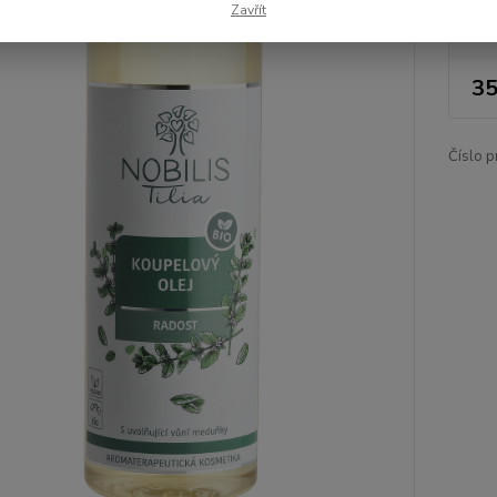
Zavřít
Nej
35
Číslo p