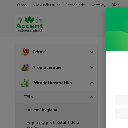
O nás
Vše o nákupu
Fotogalerie
Kontakty
Blog
Úvod
P
Zdraví
Koup
Aromaterapie
Přírodní kosmetika
Tělo
Intimní hygiena
Přípravky proti celulitidě a