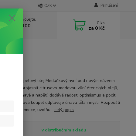
Přihlášení
CZK
 si rady? Zavolejte.
0
ks
 603 332 100
za
0 Kč
, 10-17 hod.)
 200 ml
oblíbený Koupelový olej Meduňkový nyní pod novým názvem.
 svoji mysl projasnit citrusovo-medovou vůní éterických olejů,
ulevuje při únavě a napětí, dodává radost, optimismus a pocit
í. Teplá voňavá koupel odplavuje únavu těla i mysli. Rozpouští
y negativní emoce, uvolňu...
celý popis
tupnost
v distribučním skladu