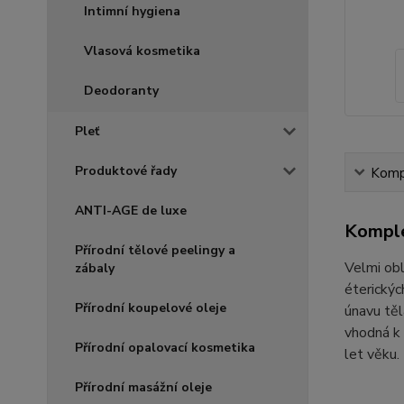
Intimní hygiena
Vlasová kosmetika
Deodoranty
Pleť
Produktové řady
Kompl
ANTI-AGE de luxe
Komple
Přírodní tělové peelingy a
Velmi ob
zábaly
éterickýc
Přírodní koupelové oleje
únavu těl
vhodná k 
Přírodní opalovací kosmetika
let věku.
Přírodní masážní oleje