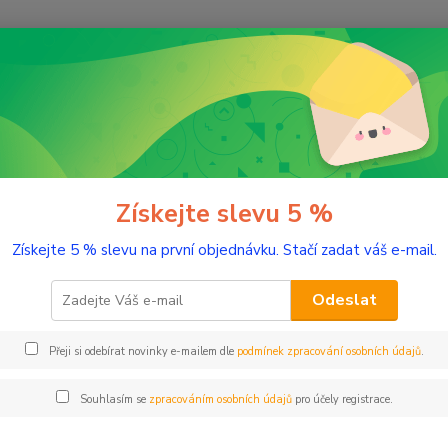
Nevíte
Hledat
+420
(Po-Pá
řírodní kosmetika
Tělo
Koupelové oleje
Koupelový olej Radost
elový olej Radost 200 ml
Získejte slevu 5 %
Získejte 5 % slevu na první objednávku. Stačí zadat váš e-mail.
Velmi 
Nechte
Odeslat
která 
bezpeč
Přeji si odebírat novinky e-mailem dle
podmínek zpracování osobních údajů
.
všechn
Souhlasím se
zpracováním osobních údajů
pro účely registrace.
Dos