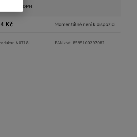
sme plátci DPH
4 Kč
Momentálně není k dispozici
roduktu:
N0718I
EAN kód:
8595100297082