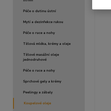
striím
Péče o dutinu ústní
Mytí a dezinfekce rukou
Péče o ruce a nohy
Tělová mléka, krémy a oleje
Tělové masážní oleje
jednodruhové
Péče o ruce a nohy
Sprchové gely a krémy
Peelingy a zábaly
Koupelové oleje