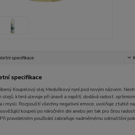
etní specifikace
tní specifikace
líbený Koupelový olej Meduňkový nyní pod novým názvem. Nechte
h olejů, která ulevuje při únavě a napětí, dodává radost, optimi
a i mysli. Rozpouští všechny negativní emoce, uvolňuje ztuhlé nap
osvěžující koupeli po náročném dni anebo jen tak pro čirou rados
 Při pravidelném používání zabraňuje nadměrnému odmaštění pok