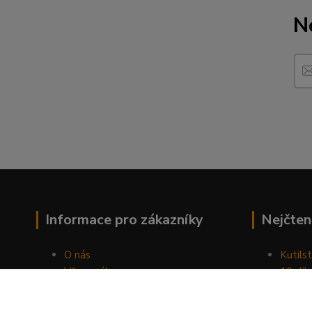
N
Informace pro zákazníky
Nejčten
O nás
Kutilst
Vše o nákupu
10 dův
Obchodní podmínky
chozen
Fotogalerie
Jak sp