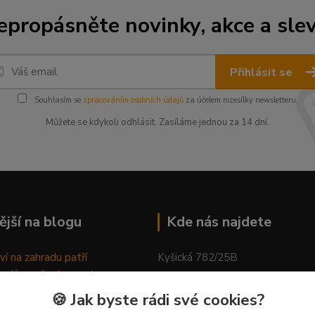
epropásněte novinky, akce a slev
Přihlásit se
Souhlasím se
zpracováním osobních údajů
za účelem rozesílky newsletteru.
Můžete se kdykoli odhlásit. Zasíláme jednou za 14 dní.
ější na blogu
Kde nás najdete
ví na zahradu patří
Kyšická 782/25B
odů, proč relaxovat
Plzeň, 312 00
ím do přírody
🍪 Jak byste rádi své cookies?
rávně pěstovat tulipány
kancelář