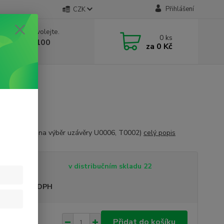
Přihlášení
CZK
 si rady? Zavolejte.
0
ks
 603 332 100
za
0 Kč
, 10-17 hod.)
bez uzávěru (na výběr uzávěry U0006, T0002)
celý popis
tupnost
v distribučním skladu 22
sme plátci DPH
 Kč
Přidat do košíku