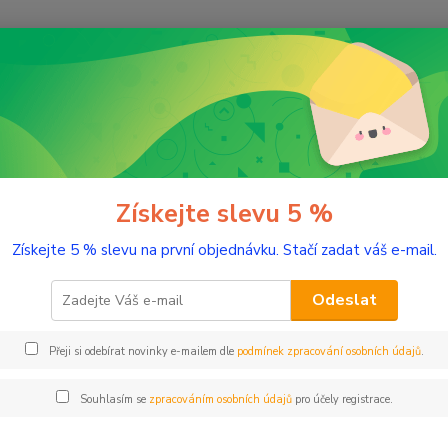
Nevíte
Hledat
+420
(Po-Pá
řírodní kosmetika
Obaly na kosmetiku
Lahev hnědé sklo 20 ml
v hnědé sklo 20 ml
Získejte slevu 5 %
Získejte 5 % slevu na první objednávku. Stačí zadat váš e-mail.
Sklo, 
Odeslat
Dos
Přeji si odebírat novinky e-mailem dle
podmínek zpracování osobních údajů
.
Nej
Souhlasím se
zpracováním osobních údajů
pro účely registrace.
24