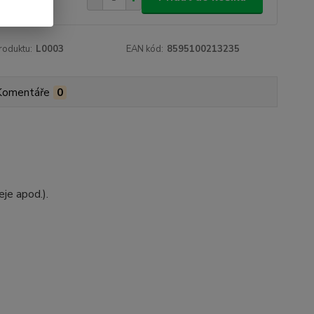
roduktu:
L0003
EAN kód:
8595100213235
Komentáře
0
je apod.).