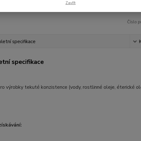
Zavřít
Číslo p
etní specifikace
tní specifikace
o výrobky tekuté konzistence (vody, rostlinné oleje, éterické ole
ískávání: