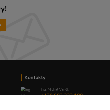
y!
Kontakty
Ing. Michal Vaněk
+420 603 332 100
(Po-Pá, 10-17 hod.)