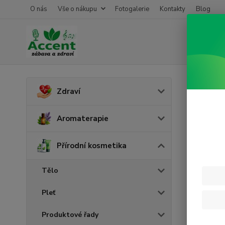
O nás
Vše o nákupu
Fotogalerie
Kontakty
Blog
Úvod
P
Zdraví
Lahe
Aromaterapie
Přírodní kosmetika
Tělo
Pleť
Produktové řady