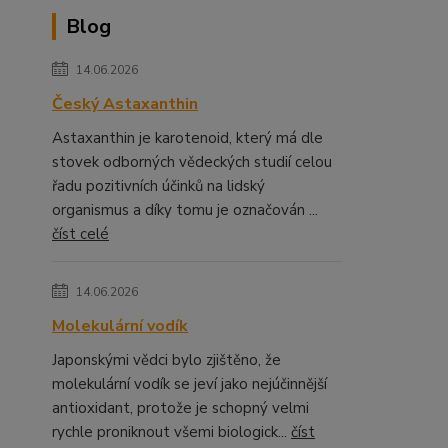
Blog
14.06.2026
Český Astaxanthin
Astaxanthin je karotenoid, který má dle
stovek odborných vědeckých studií celou
řadu pozitivních účinků na lidský
organismus a díky tomu je označován ...
číst celé
14.06.2026
Molekulární vodík
Japonskými vědci bylo zjištěno, že
molekulární vodík se jeví jako nejúčinnější
antioxidant, protože je schopný velmi
rychle proniknout všemi biologick...
číst