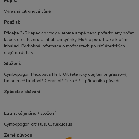
Popis:
Výrazná citronová vůně.
Použití:
Přidejte 3-5 kapek do vody v aromalampě nebo požadovaný počet
kapek do difuzéru či inhalační tyčinky. Možno použít také k přímé
inhalaci. Podrobné informace o možnostech použití éterických
olejů najdete v
Složení:
Cymbopogon Flexuosus Herb Oil (éterický olej lemongrassový)
Limonene* Linalool* Geraniol* Citral*. * - přírodního původu
Způsob získávání:
Latinské jméno / složení:
Cymbopogon citratus, C. flexuosus
Země původu: