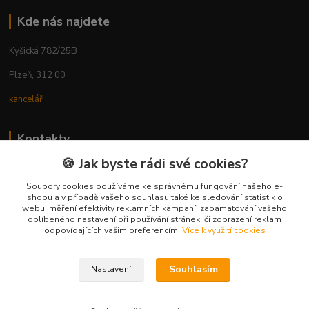
Kde nás najdete
Kyšická 782/25B
Plzeň, 312 00
kancelář
Kontakty
🍪 Jak byste rádi své cookies?
Ing. Michal Vaněk
+420 603 332 100
Soubory cookies používáme ke správnému fungování našeho e-
shopu a v případě vašeho souhlasu také ke sledování statistik o
(Po-Pá, 10-17 hod.)
webu, měření efektivity reklamních kampaní, zapamatování vašeho
oblíbeného nastavení při používání stránek, či zobrazení reklam
info@vyhodnynakup.eu
odpovídajících vašim preferencím.
Více k využití cookies
Souhlasím
Nastavení