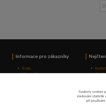
Informace pro zákazníky
Nejčten
O nás
Kutilst
Vše o nákupu
10 dův
Obchodní podmínky
chozen
Fotogalerie
Jak sp
Kontakty
Náhod
Soubory cookies 
sledování statisti
Blog
při používání