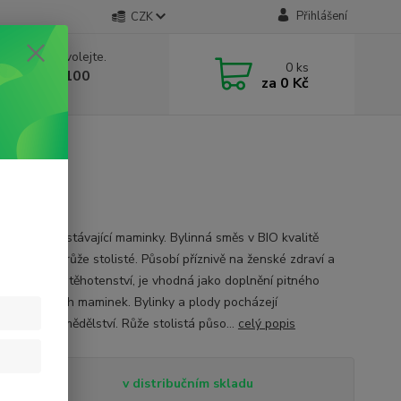
Přihlášení
CZK
 si rady? Zavolejte.
0
ks
 603 332 100
za
0 Kč
, 10-17 hod.)
bylin pro nastávající maminky. Bylinná směs v BIO kvalitě
ními plátky růže stolisté. Působí příznivě na ženské zdraví a
ci v průběhu těhotenství, je vhodná jako doplnění pitného
 nastávajících maminek. Bylinky a plody pocházejí
ogického zemědělství. Růže stolistá půso...
celý popis
tupnost
v distribučním skladu