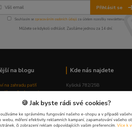
Přihlásit se
Souhlasím se
zpracováním osobních údajů
za účelem rozesílky newsletteru.
Můžete se kdykoli odhlásit. Zasíláme jednou za 14 dní.
ější na blogu
Kde nás najdete
ví na zahradu patří
Kyšická 782/25B
odů, proč relaxovat
Plzeň, 312 00
ím do přírody
🍪 Jak byste rádi své cookies?
rávně pěstovat tulipány
kancelář
ně generovaný článek
používáme ke správnému fungování našeho e-shopu a v případě vašeho
k o webu, měření efektivity reklamních kampaní, zapamatování vašeho o
 stránek, či zobrazení reklam odpovídajících vašim preferencím.
Více k v