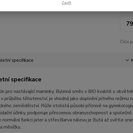
Zavřít
Nej
79
Číslo p
etní specifikace
tní specifikace
in pro nastávající maminky. Bylinná směs v BIO kvalitě s okvětním
i v průběhu těhotenství, je vhodná jako doplnění pitného režimu n
ckého zemědělství. Růže stolistá působí příznivě na gynekologick
idační účinky, podporuje přirozenou obranyschopnost a společně
 normální funkci jater a střev.Barva nálevu je žlutá až světle or
 a měsíčku.