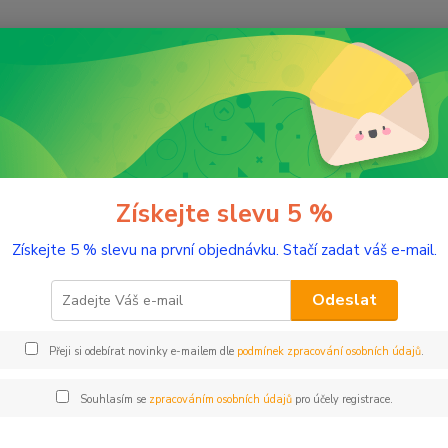
Nevíte
Hledat
+420
(Po-Pá
íla přírody
Čaje
Leros BIO Růžový čaj pro těhotné
s BIO Růžový čaj pro těhotné
Získejte slevu 5 %
Získejte 5 % slevu na první objednávku. Stačí zadat váš e-mail.
Dobro 
s okvět
Odeslat
relaxa
režimu
Přeji si odebírat novinky e-mailem dle
podmínek zpracování osobních údajů
.
z ekol
Souhlasím se
zpracováním osobních údajů
pro účely registrace.
Dos