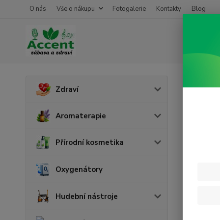
O nás
Vše o nákupu
Fotogalerie
Kontakty
Blog
Úvod
S
Zdraví
Lero
Aromaterapie
Přírodní kosmetika
Oxygenátory
Hudební nástroje