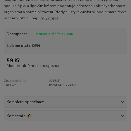
spolu s šípky a lipovým květem podporuje přirozenou obranyschopnost
organismu a normální trávení. Plody a listy rakytníku si, podle staré řecké
legendy, oblíbil báj...
celý popis
Dostupnost
v distribučním skladu
Nejsme plátci DPH
59 Kč
Momentálně není k dispozici
Číslo produktu:
J045LR
EAN kód:
8594740522417
Kompletní specifikace
Komentáře
0