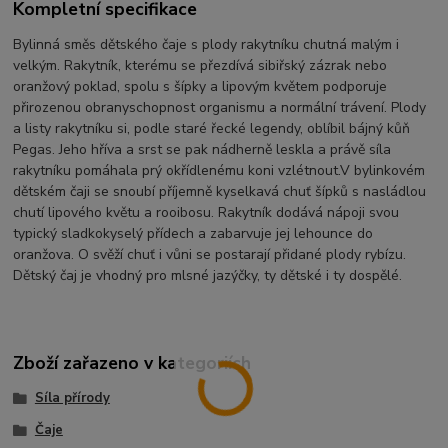
Kompletní specifikace
Bylinná směs dětského čaje s plody rakytníku chutná malým i
velkým. Rakytník, kterému se přezdívá sibiřský zázrak nebo
oranžový poklad, spolu s šípky a lipovým květem podporuje
přirozenou obranyschopnost organismu a normální trávení. Plody
a listy rakytníku si, podle staré řecké legendy, oblíbil bájný kůň
Pegas. Jeho hříva a srst se pak nádherně leskla a právě síla
rakytníku pomáhala prý okřídlenému koni vzlétnout.V bylinkovém
dětském čaji se snoubí příjemně kyselkavá chuť šípků s nasládlou
chutí lipového květu a rooibosu. Rakytník dodává nápoji svou
typický sladkokyselý přídech a zabarvuje jej lehounce do
oranžova. O svěží chuť i vůni se postarají přidané plody rybízu.
Dětský čaj je vhodný pro mlsné jazýčky, ty dětské i ty dospělé.
Zboží zařazeno v kategoriích
Síla přírody
Čaje