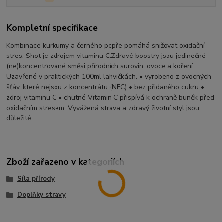
Kompletní specifikace
Kombinace kurkumy a černého pepře pomáhá snižovat oxidační
stres. Shot je zdrojem vitaminu C.Zdravé boostry jsou jedinečné
(ne)koncentrované směsi přírodních surovin: ovoce a koření.
Uzavřené v praktických 100ml lahvičkách. • vyrobeno z ovocných
šťáv, které nejsou z koncentrátu (NFC) • bez přidaného cukru •
zdroj vitaminu C • chutné Vitamin C přispívá k ochraně buněk před
oxidačním stresem. Vyvážená strava a zdravý životní styl jsou
důležité.
Zboží zařazeno v kategoriích
Síla přírody
Doplňky stravy