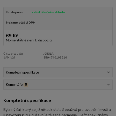
Dostupnost
v distribučním skladu
Nejsme plátci DPH
69 Kč
Momentálně není k dispozici
Číslo produktu:
J053LR
EAN kód:
8594740103210
Kompletní specifikace
Komentáře
0
Kompletní specifikace
Bylinný čaj, který se již několik století používá pro uvolnění mysli a
k navození klidu, duševní a tělesné harmonie. Heřmánek, známý