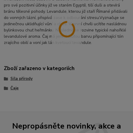
pro své pozitivní účinky již ve starém Egyptě, tiší duši a otevírá
bránu tělesné pohody. Levandule, kterou již staří Římané přidávali
do vonných lázní, přispívá zase k odbourání stresu.Vyznačuje se
jedinečnou uklidňující vůní a chutí. V první chvíli ucítíte nasládnou
bylinkovou chuť heřmánku. Následně se rozvine typické nahořklé
levandulové aroma. Čaj má jemně žlutou barvu připomínající tón
zrajícího obilí a voní jak lán kvetoucí levandule.
Zboží zařazeno v kategoriích
Síla přírody
Čaje
Nepropásněte novinky, akce a