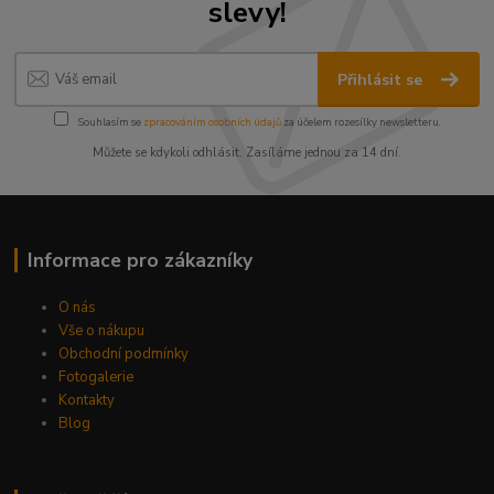
slevy!
Přihlásit se
Souhlasím se
zpracováním osobních údajů
za účelem rozesílky newsletteru.
Můžete se kdykoli odhlásit. Zasíláme jednou za 14 dní.
Informace pro zákazníky
O nás
Vše o nákupu
Obchodní podmínky
Fotogalerie
Kontakty
Blog