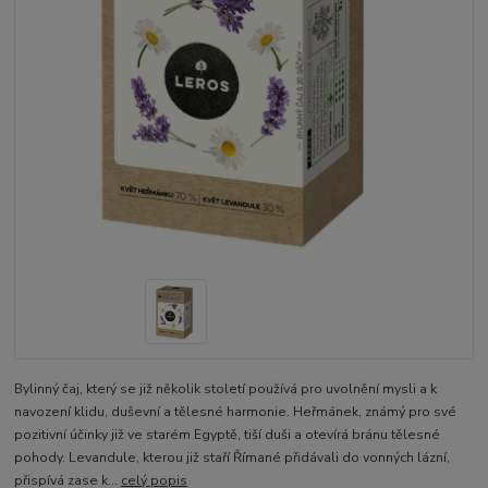
Bylinný čaj, který se již několik století používá pro uvolnění mysli a k
navození klidu, duševní a tělesné harmonie. Heřmánek, známý pro své
pozitivní účinky již ve starém Egyptě, tiší duši a otevírá bránu tělesné
pohody. Levandule, kterou již staří Římané přidávali do vonných lázní,
přispívá zase k...
celý popis