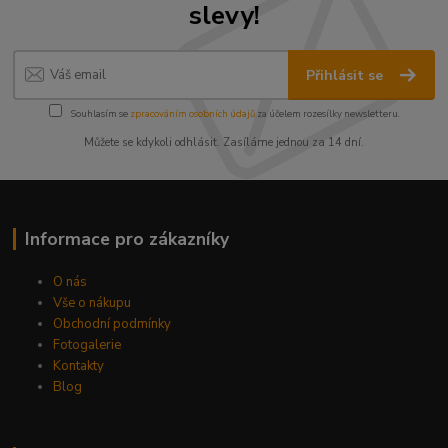
slevy!
Přihlásit se
Souhlasím se
zpracováním osobních údajů
za účelem rozesílky newsletteru.
Můžete se kdykoli odhlásit. Zasíláme jednou za 14 dní.
Informace pro zákazníky
O nás
Vše o nákupu
Obchodní podmínky
Fotogalerie
Kontakty
Blog