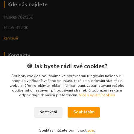
Kde nás najdete
Kyšická 782/25B
Plzeň, 312 00
kancelář
Kontakty
🍪 Jak byste rádi své cookies?
Ing. Michal Vaněk
+420 603 332 100
Soubory cookies používáme ke správnému fungování našeho e-
shopu a v případě vašeho souhlasu také ke sledování statistik o
(Po-Pá, 10-17 hod.)
webu, měření efektivity reklamních kampaní, zapamatování vašeho
oblíbeného nastavení při používání stránek, či zobrazení reklam
info@vyhodnynakup.eu
odpovídajících vašim preferencím.
Více k využití cookies
Souhlasím
Nastavení
Souhlas můžete odmítnout
zde
.