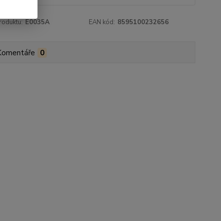
roduktu:
E0035A
EAN kód:
8595100232656
Komentáře
0