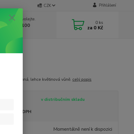
Přihlášení
CZK
 si rady? Zavolejte.
0
ks
 603 332 100
za
0 Kč
, 10-17 hod.)
 bylinná, jemná, lehce květinová vůně.
celý popis
tupnost
v distribučním skladu
sme plátci DPH
9 Kč
Momentálně není k dispozici