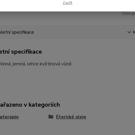
Zavřít
Číslo p
etní specifikace
tní specifikace
linná, jemná, lehce květinová vůně.
zařazeno v kategoriích
aterapie
Éterické oleje