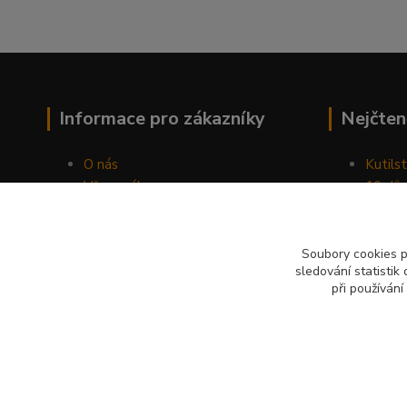
Informace pro zákazníky
Nejčten
O nás
Kutilst
Vše o nákupu
10 dův
Obchodní podmínky
chozen
Fotogalerie
Jak sp
Kontakty
Náhod
Soubory cookies 
sledování statisti
Blog
při používání