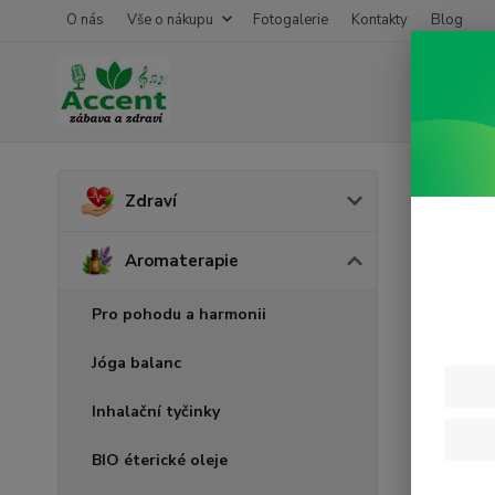
O nás
Vše o nákupu
Fotogalerie
Kontakty
Blog
Úvod
A
Zdraví
Leva
Aromaterapie
Pro pohodu a harmonii
Jóga balanc
Inhalační tyčinky
BIO éterické oleje