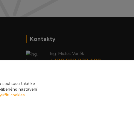
Kontakty
Ing. Michal Vaněk
+420 603 332 100
(Po-Pá, 10-17 hod.)
info@vyhodnynakup.eu
 souhlasu také ke
blíbeného nastavení
yužití cookies