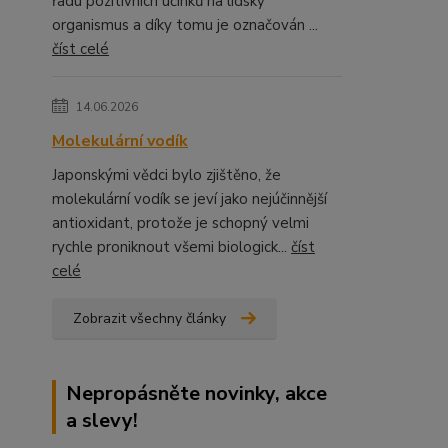
řadu pozitivních účinků na lidský
organismus a díky tomu je označován ...
číst celé
14.06.2026
Molekulární vodík
Japonskými vědci bylo zjištěno, že
molekulární vodík se jeví jako nejúčinnější
antioxidant, protože je schopný velmi
rychle proniknout všemi biologick...
číst
celé
Zobrazit všechny články
Nepropásněte novinky, akce
a slevy!