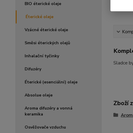
BIO éterické oleje
Éterické oleje
Vzácné éterické oleje
Kompl
Směsi éterických olejů
Komple
Inhalační tyčinky
Sladce by
Difuzéry
Éterické (esenciální) oleje
Absolue oleje
Zboží 
Aroma difuzéry a vonná
keramika
Arom
Osvěžovače vzduchu