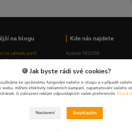
ější na blogu
Kde nás najdete
ví na zahradu patří
Kyšická 782/25B
odů, proč relaxovat
Plzeň, 312 00
ím do přírody
🍪 Jak byste rádi své cookies?
rávně pěstovat tulipány
kancelář
ně generovaný článek
používáme ke správnému fungování našeho e-shopu a v případě vašeho
k o webu, měření efektivity reklamních kampaní, zapamatování vašeho o
 stránek, či zobrazení reklam odpovídajících vašim preferencím.
Více k v
Souhlasím
Nastavení