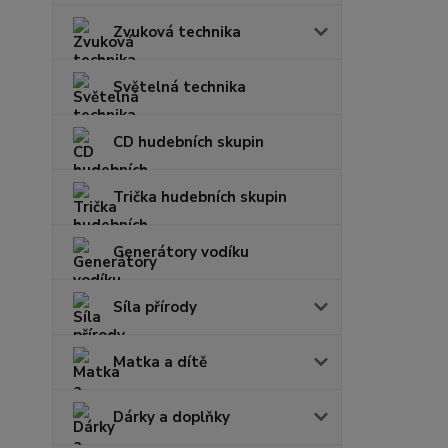
Zvuková technika
Světelná technika
CD hudebních skupin
Trička hudebních skupin
Generátory vodíku
Síla přírody
Matka a dítě
Dárky a doplňky