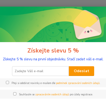
Nevíte
Hledat
+420
(Po-Pá
romaterapie
Éterické oleje
Levandule 5 ml
ndule 5 ml
Získejte slevu 5 %
Získejte 5 % slevu na první objednávku. Stačí zadat váš e-mail.
Sladce
Odeslat
Dos
Přeji si odebírat novinky e-mailem dle
podmínek zpracování osobních údajů
.
Nej
Souhlasím se
zpracováním osobních údajů
pro účely registrace.
17