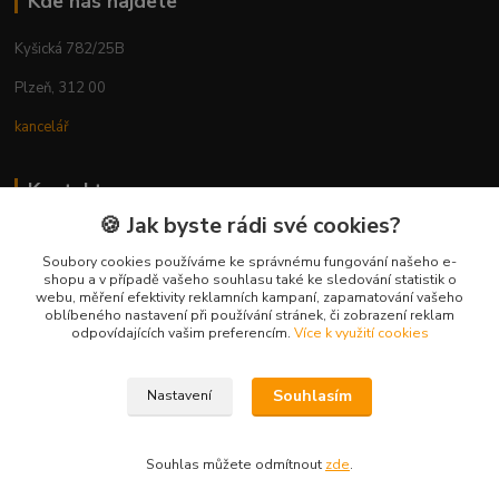
Kde nás najdete
Kyšická 782/25B
Plzeň, 312 00
kancelář
Kontakty
🍪 Jak byste rádi své cookies?
Ing. Michal Vaněk
+420 603 332 100
Soubory cookies používáme ke správnému fungování našeho e-
shopu a v případě vašeho souhlasu také ke sledování statistik o
(Po-Pá, 10-17 hod.)
webu, měření efektivity reklamních kampaní, zapamatování vašeho
oblíbeného nastavení při používání stránek, či zobrazení reklam
info@vyhodnynakup.eu
odpovídajících vašim preferencím.
Více k využití cookies
Souhlasím
Nastavení
Souhlas můžete odmítnout
zde
.
Vytvořeno na
Eshop-rychle.cz