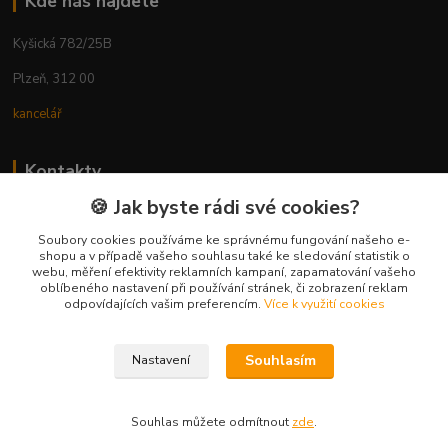
Kde nás najdete
Kyšická 782/25B
Plzeň, 312 00
kancelář
Kontakty
🍪 Jak byste rádi své cookies?
Ing. Michal Vaněk
+420 603 332 100
Soubory cookies používáme ke správnému fungování našeho e-
shopu a v případě vašeho souhlasu také ke sledování statistik o
(Po-Pá, 10-17 hod.)
webu, měření efektivity reklamních kampaní, zapamatování vašeho
oblíbeného nastavení při používání stránek, či zobrazení reklam
info@vyhodnynakup.eu
odpovídajících vašim preferencím.
Více k využití cookies
Souhlasím
Nastavení
Souhlas můžete odmítnout
zde
.
Vytvořeno na
Eshop-rychle.cz