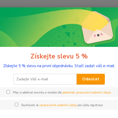
Nevíte
Hledat
+420
(Po-Pá
romaterapie
Éterické oleje
Limetka 10 ml
tka 10 ml
Získejte slevu 5 %
Získejte 5 % slevu na první objednávku. Stačí zadat váš e-mail.
Intenzi
popis
Odeslat
Přeji si odebírat novinky e-mailem dle
podmínek zpracování osobních údajů
.
Dos
Nej
Souhlasím se
zpracováním osobních údajů
pro účely registrace.