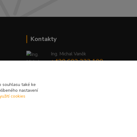
Kontakty
Ing. Michal Vaněk
+420 603 332 100
(Po-Pá, 10-17 hod.)
info@vyhodnynakup.eu
 souhlasu také ke
blíbeného nastavení
yužití cookies
Vytvořeno na
Eshop-rychle.cz