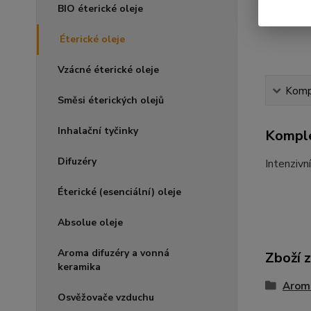
BIO éterické oleje
Éterické oleje
Vzácné éterické oleje
Kompl
Směsi éterických olejů
Inhalační tyčinky
Komple
Difuzéry
Intenzivn
Éterické (esenciální) oleje
Absolue oleje
Aroma difuzéry a vonná
Zboží 
keramika
Arom
Osvěžovače vzduchu