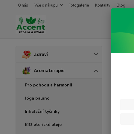
O nás
Vše o nákupu
Fotogalerie
Kontakty
Blog
Úvod
A
Zdraví
Lime
Aromaterapie
Pro pohodu a harmonii
Jóga balanc
Inhalační tyčinky
BIO éterické oleje