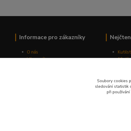
Informace pro zákazníky
Nejčten
O nás
Kutilst
Vše o nákupu
10 dův
Obchodní podmínky
chozen
Fotogalerie
Jak sp
Kontakty
Náhod
Soubory cookies 
sledování statisti
Blog
při používání