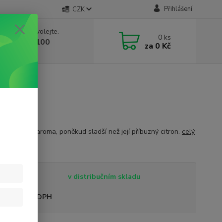
Přihlášení
CZK
 si rady? Zavolejte.
0
ks
 603 332 100
za
0 Kč
, 10-17 hod.)
vní, čerstvé aroma, poněkud sladší než její příbuzný citron.
celý
tupnost
v distribučním skladu
sme plátci DPH