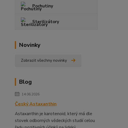
Pochutiny
Sterilizátory
Novinky
Zobrazit všechny novinky
Blog
14.06.2026
Český Astaxanthin
Astaxanthin je karotenoid, který má dle
stovek odborných vědeckých studií celou
řadu pozitivních účinků na lidský