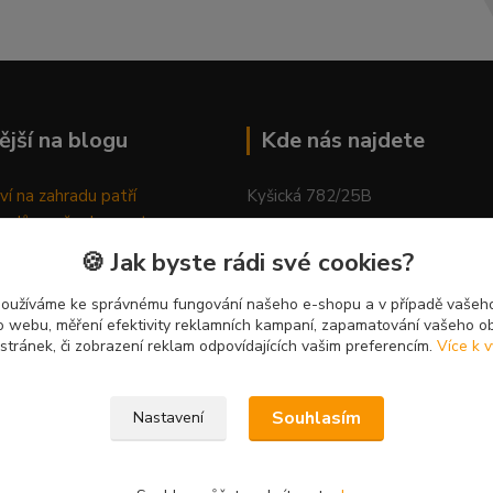
ější na blogu
Kde nás najdete
ví na zahradu patří
Kyšická 782/25B
odů, proč relaxovat
Plzeň, 312 00
ím do přírody
🍪 Jak byste rádi své cookies?
rávně pěstovat tulipány
kancelář
ně generovaný článek
používáme ke správnému fungování našeho e-shopu a v případě vašeho
k o webu, měření efektivity reklamních kampaní, zapamatování vašeho o
 stránek, či zobrazení reklam odpovídajících vašim preferencím.
Více k v
Souhlasím
Nastavení