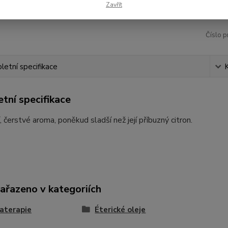
22
Zavřít
Číslo p
etní specifikace
tní specifikace
í, čerstvé aroma, poněkud sladší než její příbuzný citron.
zařazeno v kategoriích
aterapie
Éterické oleje