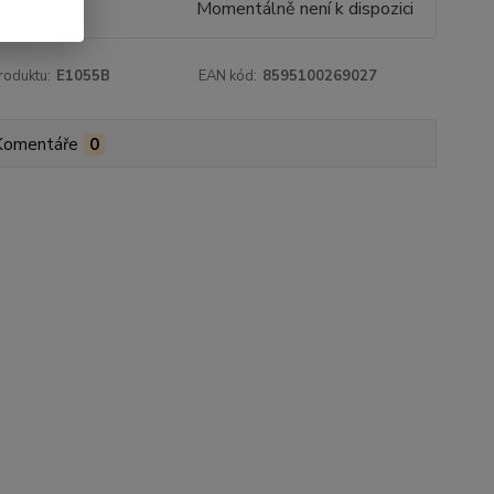
9 Kč
Momentálně není k dispozici
roduktu:
E1055B
EAN kód:
8595100269027
Komentáře
0