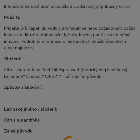
Intenzivní, čerstvé aroma, poněkud sladší než její příbuzný citron.
Použití:
Přidejte 3-5 kapek do vody v aromalampě nebo požadovaný počet
kapek do difuzéru či inhalační tyčinky. Možno použít také k přímé
inhalaci. Podrobné informace o možnostech použití éterických
olejů najdete v
Složení:
Citrus Aurantifolia Peel Oil Expressed (éterický olej limetkový)
Limonene* Linalool* Citral*. * - přírodního původu
Způsob získávání:
Latinské jméno / složení:
Citrus aurantifolia
Země původu: