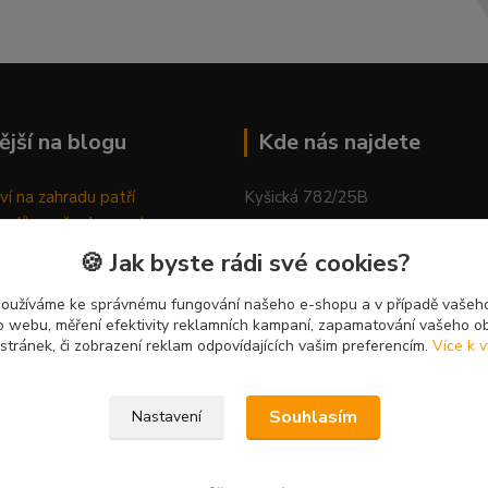
ější na blogu
Kde nás najdete
ví na zahradu patří
Kyšická 782/25B
odů, proč relaxovat
Plzeň, 312 00
ím do přírody
🍪 Jak byste rádi své cookies?
rávně pěstovat tulipány
kancelář
ně generovaný článek
používáme ke správnému fungování našeho e-shopu a v případě vašeho
k o webu, měření efektivity reklamních kampaní, zapamatování vašeho o
 stránek, či zobrazení reklam odpovídajících vašim preferencím.
Více k v
Souhlasím
Nastavení