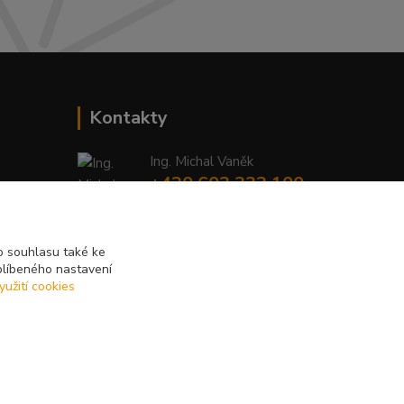
Kontakty
Ing. Michal Vaněk
+420 603 332 100
(Po-Pá, 10-17 hod.)
info@vyhodnynakup.eu
 souhlasu také ke
blíbeného nastavení
yužití cookies