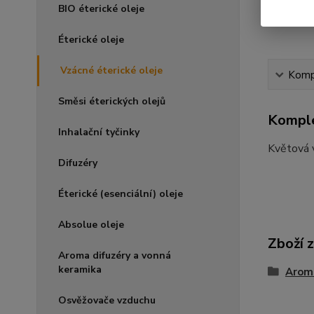
BIO éterické oleje
Éterické oleje
Vzácné éterické oleje
Kompl
Směsi éterických olejů
Komple
Inhalační tyčinky
Květová 
Difuzéry
Éterické (esenciální) oleje
Absolue oleje
Zboží 
Aroma difuzéry a vonná
keramika
Arom
Osvěžovače vzduchu