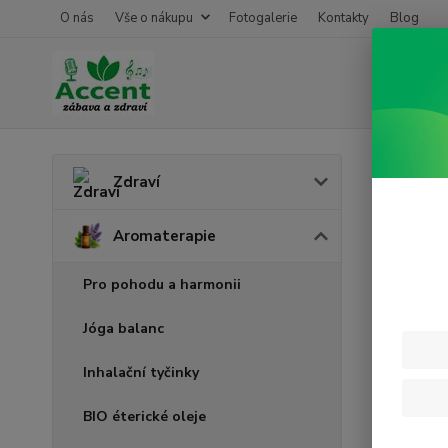
O nás
Vše o nákupu
Fotogalerie
Kontakty
Blog
Úvod
A
Zdraví
Lípa
Aromaterapie
Pro pohodu a harmonii
Jóga balanc
Inhalační tyčinky
BIO éterické oleje