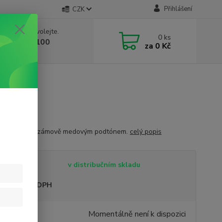
Přihlášení
CZK
 si rady? Zavolejte.
0
ks
 603 332 100
za
0 Kč
, 10-17 hod.)
á vůně s balzámově medovým podtónem.
celý popis
tupnost
v distribučním skladu
sme plátci DPH
389 Kč
Momentálně není k dispozici