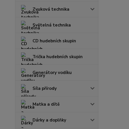
Zvuková technika
Světelná technika
CD hudebních skupin
Trička hudebních skupin
Generátory vodíku
Síla přírody
Matka a dítě
Dárky a doplňky