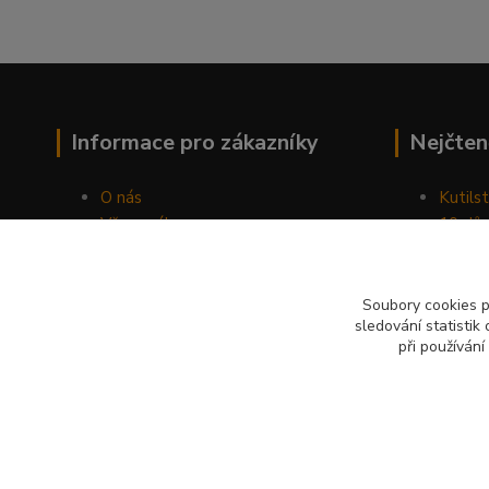
Informace pro zákazníky
Nejčten
O nás
Kutilst
Vše o nákupu
10 dův
Obchodní podmínky
chozen
Fotogalerie
Jak sp
Kontakty
Náhod
Soubory cookies 
sledování statisti
Blog
při používání