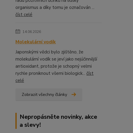
řadu pozitivních účinků na lidský
organismus a díky tomu je označován ...
číst celé
14.06.2026
Molekulární vodík
Japonskými vědci bylo zjištěno, že
molekulární vodík se jeví jako nejúčinnější
antioxidant, protože je schopný velmi
rychle proniknout všemi biologick...
číst
celé
Zobrazit všechny články
Nepropásněte novinky, akce
a slevy!