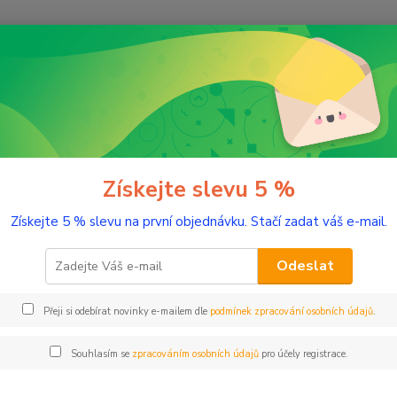
Nevíte
Hledat
+420
(Po-Pá
romaterapie
Vzácné éterické oleje
Lípa, absolue 100% 5 ml
, absolue 100% 5 ml
Získejte slevu 5 %
Získejte 5 % slevu na první objednávku. Stačí zadat váš e-mail.
Květov
Odeslat
Dos
Přeji si odebírat novinky e-mailem dle
podmínek zpracování osobních údajů
.
Nej
Souhlasím se
zpracováním osobních údajů
pro účely registrace.
1 