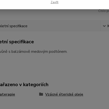
Zavřít
Číslo p
etní specifikace
tní specifikace
vůně s balzámově medovým podtónem.
zařazeno v kategoriích
aterapie
Vzácné éterické oleje