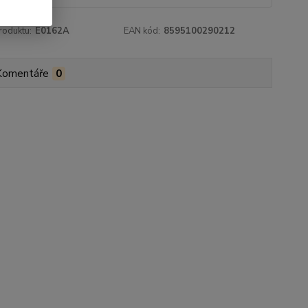
roduktu:
E0162A
EAN kód:
8595100290212
Komentáře
0