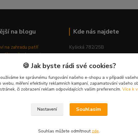
ější na blogu
Kde nás najdete
ví na zahradu patří
Kyšická 782/25B
odů, proč relaxovat
Plzeň, 312 00
ím do přírody
🍪 Jak byste rádi své cookies?
rávně pěstovat tulipány
kancelář
ně generovaný článek
používáme ke správnému fungování našeho e-shopu a v případě vašeho
k o webu, měření efektivity reklamních kampaní, zapamatování vašeho o
 stránek, či zobrazení reklam odpovídajících vašim preferencím.
Více k v
Souhlasím
Nastavení
Souhlas můžete odmítnout
zde
.