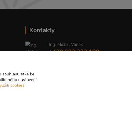
Kontakty
Ing. Michal Vaněk
+420 603 332 100
(Po-Pá, 10-17 hod.)
info@vyhodnynakup.eu
 souhlasu také ke
blíbeného nastavení
yužití cookies
Vytvořeno na
Eshop-rychle.cz