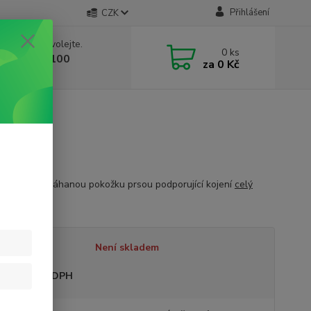
Přihlášení
CZK
 si rady? Zavolejte.
0
ks
 603 332 100
za
0 Kč
, 10-17 hod.)
 péče o namáhanou pokožku prsou podporující kojení
celý
tupnost
Není skladem
sme plátci DPH