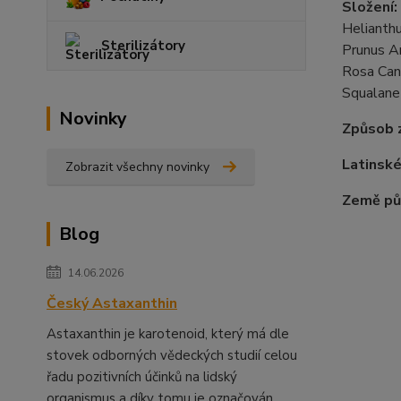
Složení:
Helianthu
Sterilizátory
Prunus Am
Rosa Canin
Squalane 
Novinky
Způsob z
Latinské
Zobrazit všechny novinky
Země pů
Blog
14.06.2026
Český Astaxanthin
Astaxanthin je karotenoid, který má dle
stovek odborných vědeckých studií celou
řadu pozitivních účinků na lidský
organismus a díky tomu je označován ...