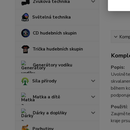
Zvuková technika
Světelná technika
CD hudebních skupin
Kompl
Trička hudebních skupin
Komple
Generátory vodíku
Popis:
Uvolněte 
Síla přírody
skvalane
během koj
podporuje
Matka a dítě
Použití:
Dárky a doplňky
Zaujměte 
kraje prs
Pochutiny