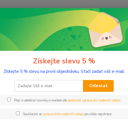
Nevíte
Hledat
+420
(Po-Pá
asážní olej při kojení
žní olej při kojení
Získejte slevu 5 %
Získejte 5 % slevu na první objednávku. Stačí zadat váš e-mail.
Šetrná
popis
Odeslat
Přeji si odebírat novinky e-mailem dle
podmínek zpracování osobních údajů
.
Dos
Nej
Souhlasím se
zpracováním osobních údajů
pro účely registrace.