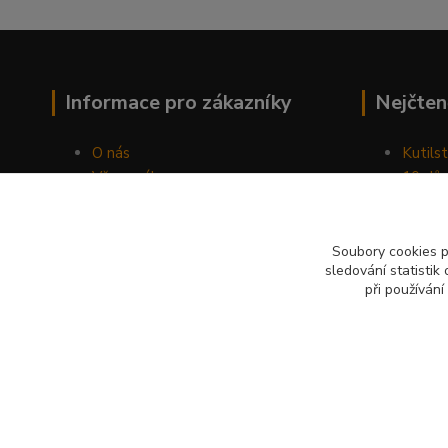
Informace pro zákazníky
Nejčten
O nás
Kutilst
Vše o nákupu
10 dův
Obchodní podmínky
chozen
Fotogalerie
Jak sp
Kontakty
Náhod
Soubory cookies 
sledování statisti
Blog
při používání