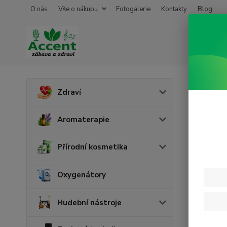
O nás
Vše o nákupu
Fotogalerie
Kontakty
Blog
Úvod
M
Zdraví
Masá
Aromaterapie
Přírodní kosmetika
Oxygenátory
Hudební nástroje