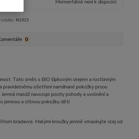
Momentálně není k dispozici
roduktu:
N1923
Komentáře
0
vnanost. Tato směs s BIO šípkovým olejem a rostlinným
í a pravidelnému ošetření namáhané pokožky prsou
. Jemná masáž navozuje pocity pohody a uvolnění a
o jemnou a citlivou pokožku dětí.
řitom bradavce. Malými kroužky jemně vmasírujte olej od