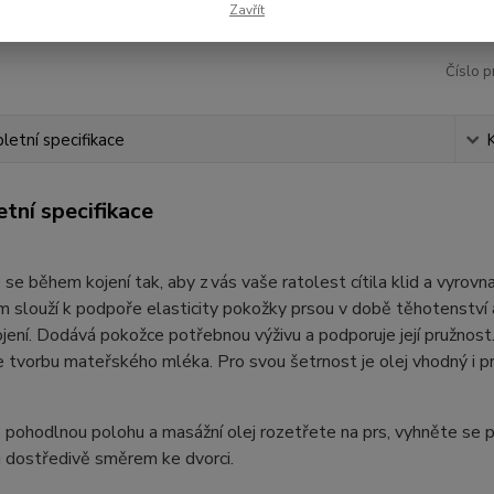
Zavřít
Číslo p
etní specifikace
tní specifikace
se během kojení tak, aby z vás vaše ratolest cítila klid a vyro
m slouží k podpoře elasticity pokožky prsou v době těhotenstv
ení. Dodává pokožce potřebnou výživu a podporuje její pružnost
 tvorbu mateřského mléka. Pro svou šetrnost je olej vhodný i pr
pohodlnou polohu a masážní olej rozetřete na prs, vyhněte se p
u dostředivě směrem ke dvorci.