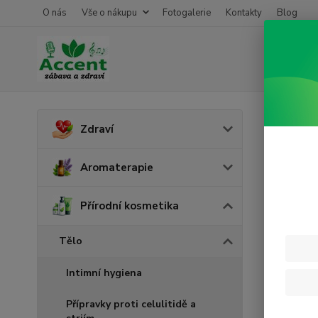
O nás
Vše o nákupu
Fotogalerie
Kontakty
Blog
Úvod
P
Zdraví
Masá
Aromaterapie
Přírodní kosmetika
Tělo
Intimní hygiena
Přípravky proti celulitidě a