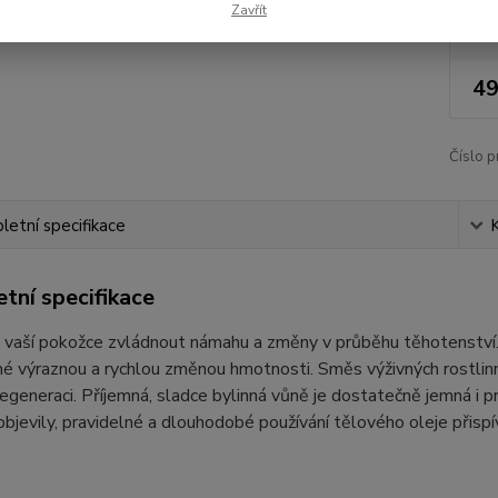
Zavřít
Nej
49
Číslo p
etní specifikace
tní specifikace
vaší pokožce zvládnout námahu a změny v průběhu těhotenství. M
 výraznou a rychlou změnou hmotnosti. Směs výživných rostlinnýc
 regeneraci. Příjemná, sladce bylinná vůně je dostatečně jemná i p
bjevily, pravidelné a dlouhodobé používání tělového oleje přispívá 