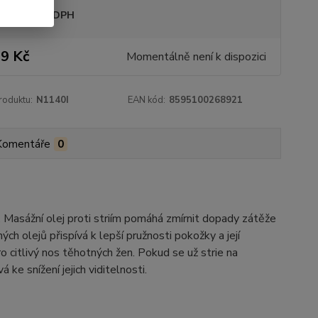
sme plátci DPH
9 Kč
Momentálně není k dispozici
roduktu:
N1140I
EAN kód:
8595100268921
Komentáře
0
asážní olej proti striím pomáhá zmírnit dopady zátěže
h olejů přispívá k lepší pružnosti pokožky a její
ro citlivý nos těhotných žen. Pokud se už strie na
ke snížení jejich viditelnosti.