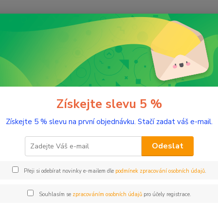
Nevíte
Hledat
+420
(Po-Pá
řírodní kosmetika
Tělo
Tělová mléka, krémy a oleje
Masážní olej
žní olej proti striím 200 ml
Získejte slevu 5 %
Získejte 5 % slevu na první objednávku. Stačí zadat váš e-mail.
Pomozt
těhote
Odeslat
způsob
rostlin
Přeji si odebírat novinky e-mailem dle
podmínek zpracování osobních údajů
.
regener
Souhlasím se
zpracováním osobních údajů
pro účely registrace.
Dos