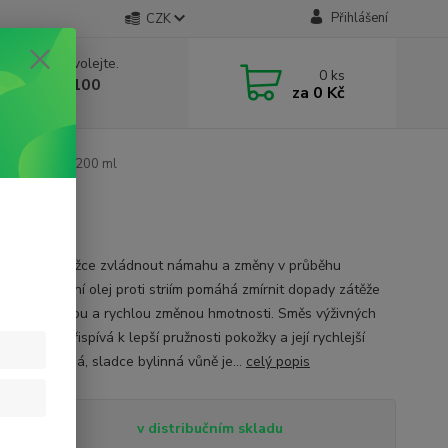
Přihlášení
CZK
 si rady? Zavolejte.
0
ks
 603 332 100
za
0 Kč
, 10-17 hod.)
 proti striím 200 ml
e vaší pokožce zvládnout námahu a změny v průběhu
nství. Masážní olej proti striím pomáhá zmírnit dopady zátěže
ené výraznou a rychlou změnou hmotnosti. Směs výživných
ných olejů přispívá k lepší pružnosti pokožky a její rychlejší
aci. Příjemná, sladce bylinná vůně je...
celý popis
tupnost
v distribučním skladu