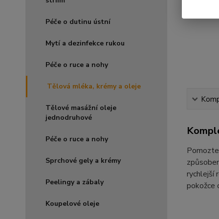
striím
Péče o dutinu ústní
Mytí a dezinfekce rukou
Péče o ruce a nohy
Tělová mléka, krémy a oleje
Kompl
Tělové masážní oleje
jednodruhové
Komple
Péče o ruce a nohy
Pomozte 
Sprchové gely a krémy
způsobené
rychlejší
Peelingy a zábaly
pokožce o
Koupelové oleje