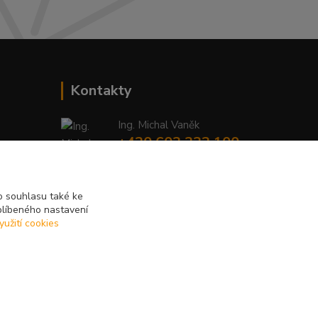
Kontakty
Ing. Michal Vaněk
+420 603 332 100
(Po-Pá, 10-17 hod.)
info@vyhodnynakup.eu
 souhlasu také ke
blíbeného nastavení
yužití cookies
Vytvořeno na
Eshop-rychle.cz