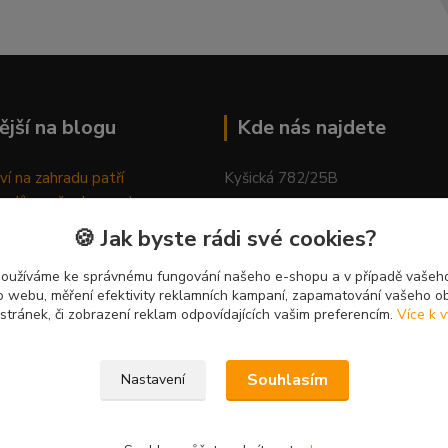
ější na blogu
Kde nás najdete
ví na zahradu patří
Kyšická 782/25B
odů, proč relaxovat
Plzeň, 312 00
ím do přírody
🍪 Jak byste rádi své cookies?
rávně pěstovat tulipány
kancelář
ně generovaný článek
používáme ke správnému fungování našeho e-shopu a v případě vašeho
k o webu, měření efektivity reklamních kampaní, zapamatování vašeho o
 stránek, či zobrazení reklam odpovídajících vašim preferencím.
Více k v
Souhlasím
Nastavení