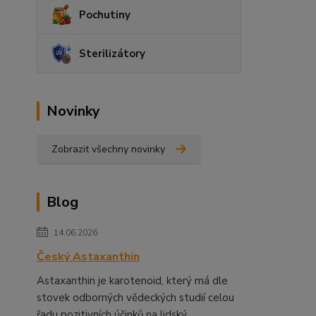
Pochutiny
Sterilizátory
Novinky
Zobrazit všechny novinky
Blog
14.06.2026
Český Astaxanthin
Astaxanthin je karotenoid, který má dle
stovek odborných vědeckých studií celou
řadu pozitivních účinků na lidský