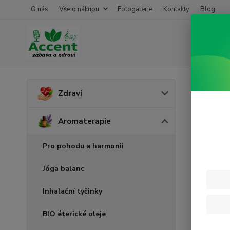
O nás
Vše o nákupu
Fotogalerie
Kontakty
Blog
Úvod
A
Zdraví
Máta
Aromaterapie
Pro pohodu a harmonii
Jóga balanc
Inhalační tyčinky
BIO éterické oleje