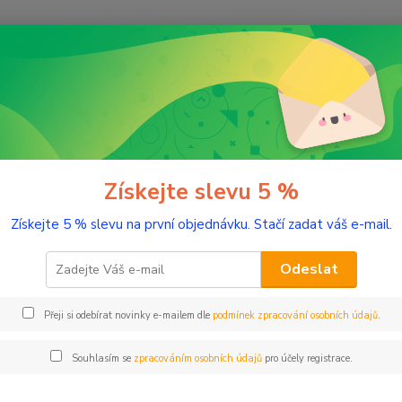
Nevíte
Hledat
+420
(Po-Pá
romaterapie
Éterické oleje
Máta peprná 5 ml
 peprná 5 ml
Získejte slevu 5 %
Získejte 5 % slevu na první objednávku. Stačí zadat váš e-mail.
Svěží 
Odeslat
Dos
Přeji si odebírat novinky e-mailem dle
podmínek zpracování osobních údajů
.
Nej
Souhlasím se
zpracováním osobních údajů
pro účely registrace.
14