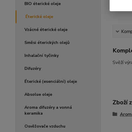
BIO éterické oleje
Éterické oleje
Vzácné éterické oleje
Kompl
Směsi éterických olejů
Komple
Inhalační tyčinky
Svěží výr
Difuzéry
Éterické (esenciální) oleje
Absolue oleje
Zboží 
Aroma difuzéry a vonná
keramika
Arom
Osvěžovače vzduchu