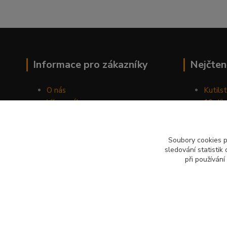
Informace pro zákazníky
Nejčten
O nás
Kutilst
Vše o nákupu
10 dův
Obchodní podmínky
chozen
Fotogalerie
Jak sp
Kontakty
Náhod
Soubory cookies 
sledování statisti
Blog
při používání