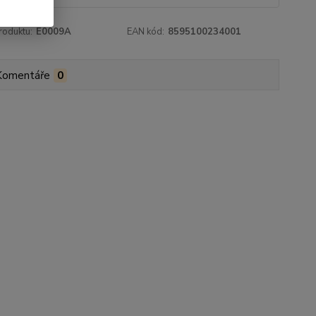
roduktu:
E0009A
EAN kód:
8595100234001
Komentáře
0