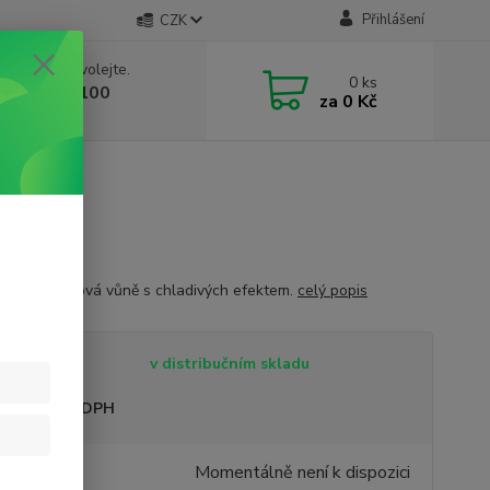
Přihlášení
CZK
 si rady? Zavolejte.
0
ks
 603 332 100
za
0 Kč
, 10-17 hod.)
výrazná mátová vůně s chladivých efektem.
celý popis
tupnost
v distribučním skladu
sme plátci DPH
9 Kč
Momentálně není k dispozici