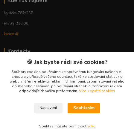
Kde nás najdete
Kyšická 782/25B
Plzeň, 312 00
kancelář
Kontakty
🍪 Jak byste rádi své cookies?
Ing. Michal Vaněk
+420 603 332 100
Soubory cookies používáme ke správnému fungování našeho e-
shopu a v případě vašeho souhlasu také ke sledování statistik o
(Po-Pá, 10-17 hod.)
webu, měření efektivity reklamních kampaní, zapamatování vašeho
oblíbeného nastavení při používání stránek, či zobrazení reklam
info@vyhodnynakup.eu
odpovídajících vašim preferencím.
Více k využití cookies
Souhlasím
Nastavení
Souhlas můžete odmítnout
zde
.
Vytvořeno na
Eshop-rychle.cz