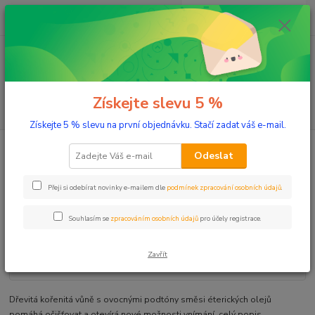
0
ks
+420 603 332 100
CZK
za
0 Kč
(Po-Pá, 10-17 hod.)
Menu
Získejte slevu 5 %
Hledat
Získejte 5 % slevu na první objednávku. Stačí zadat váš e-mail.
Úvod
Aromaterapie
Směsi éterických olejů
Meditace 10 ml
Odeslat
Meditace 10 ml
Přeji si odebírat novinky e-mailem dle
podmínek zpracování osobních údajů
.
Souhlasím se
zpracováním osobních údajů
pro účely registrace.
Zavřít
Dřevitá kořenitá vůně s ovocnými podtóny směsi éterických olejů
pomáhá očišťovat a otevírá nové možnosti vnímání.
celý popis