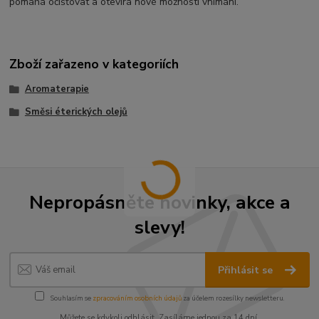
pomáhá očišťovat a otevírá nové možnosti vnímání.
Zboží zařazeno v kategoriích
Aromaterapie
Směsi éterických olejů
Nepropásněte novinky, akce a
slevy!
Přihlásit se
Souhlasím se
zpracováním osobních údajů
za účelem rozesílky newsletteru.
Můžete se kdykoli odhlásit. Zasíláme jednou za 14 dní.