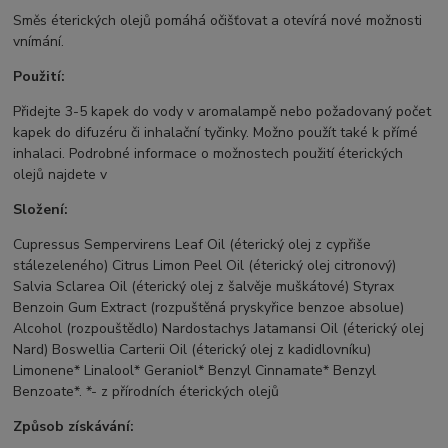
Směs éterických olejů pomáhá očišťovat a otevírá nové možnosti
vnímání.
Použití:
Přidejte 3-5 kapek do vody v aromalampě nebo požadovaný počet
kapek do difuzéru či inhalační tyčinky. Možno použít také k přímé
inhalaci. Podrobné informace o možnostech použití éterických
olejů najdete v
Složení:
Cupressus Sempervirens Leaf Oil (éterický olej z cypřiše
stálezeleného) Citrus Limon Peel Oil (éterický olej citronový)
Salvia Sclarea Oil (éterický olej z šalvěje muškátové) Styrax
Benzoin Gum Extract (rozpuštěná pryskyřice benzoe absolue)
Alcohol (rozpouštědlo) Nardostachys Jatamansi Oil (éterický olej
Nard) Boswellia Carterii Oil (éterický olej z kadidlovníku)
Limonene* Linalool* Geraniol* Benzyl Cinnamate* Benzyl
Benzoate*. *- z přírodních éterických olejů
Způsob získávání: