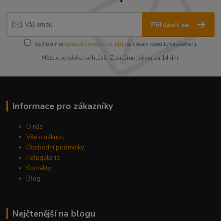
Přihlásit se
Souhlasím se
zpracováním osobních údajů
za účelem rozesílky newsletteru.
Můžete se kdykoli odhlásit. Zasíláme jednou za 14 dní.
Informace pro zákazníky
O nás
Vše o nákupu
Obchodní podmínky
Fotogalerie
Kontakty
Blog
Nejčtenější na blogu