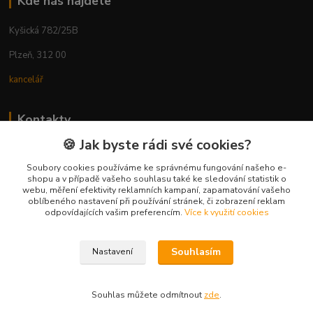
Kde nás najdete
Kyšická 782/25B
Plzeň, 312 00
kancelář
Kontakty
🍪 Jak byste rádi své cookies?
Ing. Michal Vaněk
+420 603 332 100
Soubory cookies používáme ke správnému fungování našeho e-
shopu a v případě vašeho souhlasu také ke sledování statistik o
(Po-Pá, 10-17 hod.)
webu, měření efektivity reklamních kampaní, zapamatování vašeho
oblíbeného nastavení při používání stránek, či zobrazení reklam
info@vyhodnynakup.eu
odpovídajících vašim preferencím.
Více k využití cookies
Souhlasím
Nastavení
Souhlas můžete odmítnout
zde
.
Vytvořeno na
Eshop-rychle.cz