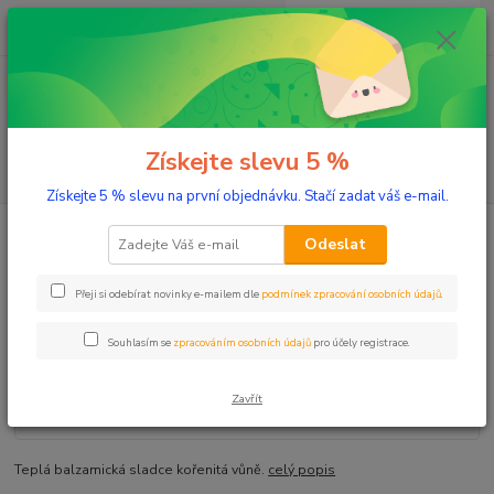
0
ks
+420 603 332 100
CZK
za
0 Kč
(Po-Pá, 10-17 hod.)
Menu
Získejte slevu 5 %
Hledat
Získejte 5 % slevu na první objednávku. Stačí zadat váš e-mail.
Úvod
Aromaterapie
Éterické oleje
Myrha 5 ml
Odeslat
Myrha 5 ml
Přeji si odebírat novinky e-mailem dle
podmínek zpracování osobních údajů
.
Souhlasím se
zpracováním osobních údajů
pro účely registrace.
Zavřít
Teplá balzamická sladce kořenitá vůně.
celý popis