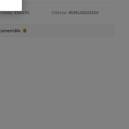
roduktu:
E0047H
EAN kód:
8595100202550
Komentáře
0