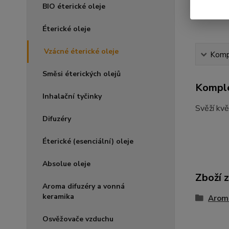
BIO éterické oleje
Éterické oleje
Vzácné éterické oleje
Kompl
Směsi éterických olejů
Komple
Inhalační tyčinky
Svěží kv
Difuzéry
Éterické (esenciální) oleje
Absolue oleje
Zboží 
Aroma difuzéry a vonná
keramika
Arom
Osvěžovače vzduchu