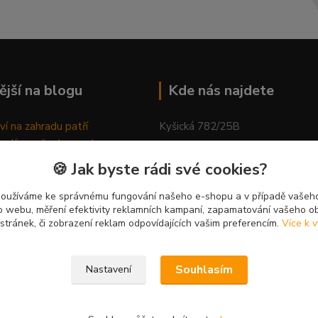
ější na blogu
Kde nás najdete
ví na zahradu patří
Kyšická 782/25B
odů, proč relaxovat
Plzeň, 312 00
ím do přírody
🍪 Jak byste rádi své cookies?
rávně pěstovat tulipány
kancelář
ně generovaný článek
používáme ke správnému fungování našeho e-shopu a v případě vašeho
k o webu, měření efektivity reklamních kampaní, zapamatování vašeho o
 stránek, či zobrazení reklam odpovídajících vašim preferencím.
Více k v
Souhlasím
Nastavení