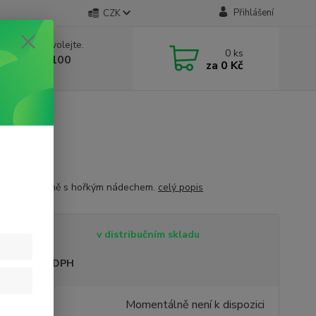
Přihlášení
CZK
 si rady? Zavolejte.
0
ks
 603 332 100
za
0 Kč
, 10-17 hod.)
květinová vůně s hořkým nádechem.
celý popis
tupnost
v distribučním skladu
sme plátci DPH
9 Kč
Momentálně není k dispozici