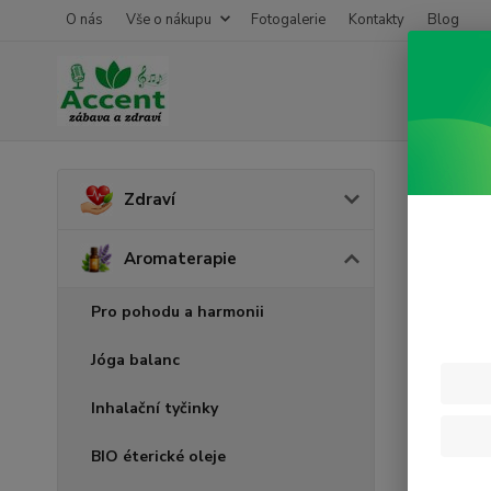
O nás
Vše o nákupu
Fotogalerie
Kontakty
Blog
Úvod
A
Zdraví
Nero
Aromaterapie
Pro pohodu a harmonii
Jóga balanc
Inhalační tyčinky
BIO éterické oleje