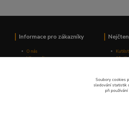
Informace pro zákazníky
Nejčten
O nás
Kutilst
Vše o nákupu
10 dův
Obchodní podmínky
chozen
Fotogalerie
Jak sp
Kontakty
Náhod
Soubory cookies 
sledování statisti
Blog
při používání