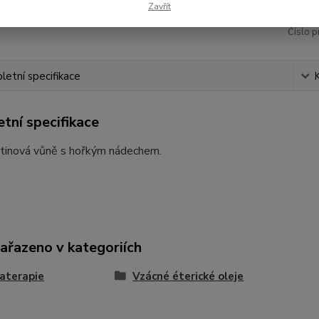
Zavřít
Číslo p
etní specifikace
tní specifikace
ětinová vůně s hořkým nádechem.
zařazeno v kategoriích
aterapie
Vzácné éterické oleje