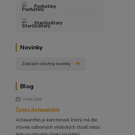
Pochutiny
Sterilizátory
Novinky
Zobrazit všechny novinky
Blog
14.06.2026
Český Astaxanthin
Astaxanthin je karotenoid, který má dle
stovek odborných vědeckých studií celou
řadu pozitivních účinků na lidský