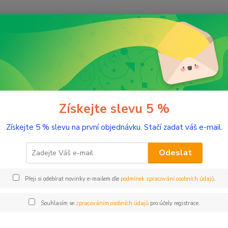
Nevíte
Hledat
+420
(Po-Pá
romaterapie
Vzácné éterické oleje
Neroli (pomerančový květ) 1 ml
li (pomerančový květ) 1 ml
Získejte slevu 5 %
Získejte 5 % slevu na první objednávku. Stačí zadat váš e-mail.
Svěží 
Odeslat
Dos
Přeji si odebírat novinky e-mailem dle
podmínek zpracování osobních údajů
.
Nej
Souhlasím se
zpracováním osobních údajů
pro účely registrace.
49