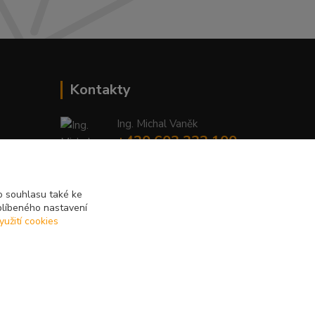
Kontakty
Ing. Michal Vaněk
+420 603 332 100
(Po-Pá, 10-17 hod.)
info@vyhodnynakup.eu
 souhlasu také ke
blíbeného nastavení
yužití cookies
Vytvořeno na
Eshop-rychle.cz