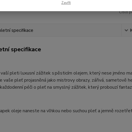
Zavřít
Číslo p
etní specifikace
tní specifikace
vaší pleti luxusní zážitek s pěsticím olejem, který nese jméno m
e vaše pleť projasněná jako mistrovy obrazy, zářivá, sametově h
každodenní péči o pleť na smyslný zážitek, který probouzí fantazii
apek oleje naneste na vlhkou nebo suchou pleť a jemně rozetřete