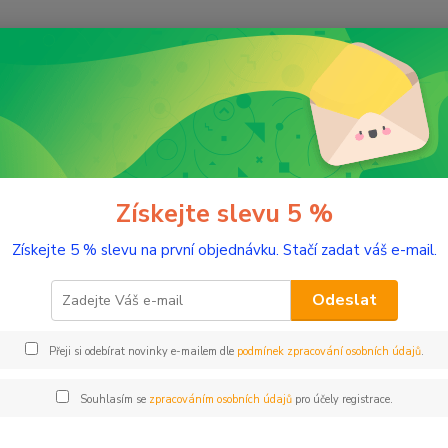
Nevíte
Hledat
+420
(Po-Pá
řírodní kosmetika
Pleť
Obličejové regenerační oleje
Obličejový 
čejový olej Monet
Získejte slevu 5 %
Získejte 5 % slevu na první objednávku. Stačí zadat váš e-mail.
Luxusn
Odeslat
Dos
Přeji si odebírat novinky e-mailem dle
podmínek zpracování osobních údajů
.
Nej
Souhlasím se
zpracováním osobních údajů
pro účely registrace.