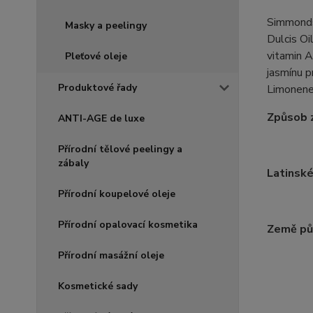
Simmondsi
Masky a peelingy
Dulcis Oi
vitamin A
Pleťové oleje
jasmínu p
Produktové řady
Limonene*
Způsob z
ANTI-AGE de luxe
Přírodní tělové peelingy a
zábaly
Latinské
Přírodní koupelové oleje
Přírodní opalovací kosmetika
Země pů
Přírodní masážní oleje
Kosmetické sady