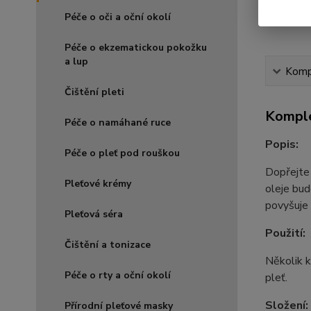
Péče o oči a oční okolí
Péče o ekzematickou pokožku
a lup
Kompl
Čištění pleti
Komple
Péče o namáhané ruce
Popis:
Péče o pleť pod rouškou
Dopřejte 
Pleťové krémy
oleje bud
povyšuje 
Pleťová séra
Použití:
Čištění a tonizace
Několik k
Péče o rty a oční okolí
pleť.
Složení:
Přírodní pleťové masky