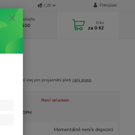
Přihlášení
CZK
 si rady? Zavolejte.
0
ks
 603 332 100
za
0 Kč
, 10-17 hod.)
olej Monet
í regenerační olej pro projasnění pleti
celý popis
tupnost
Není skladem
sme plátci DPH
Momentálně není k dispozici