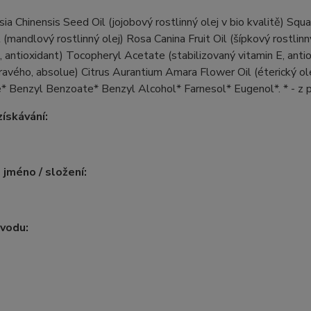
a Chinensis Seed Oil (jojobový rostlinný olej v bio kvalitě) Squ
l (mandlový rostlinný olej) Rosa Canina Fruit Oil (šípkový rostlinn
, antioxidant) Tocopheryl Acetate (stabilizovaný vitamin E, antio
ravého, absolue) Citrus Aurantium Amara Flower Oil (éterický ol
 Benzyl Benzoate* Benzyl Alcohol* Farnesol* Eugenol*. * - z př
ískávání:
 jméno / složení:
vodu: