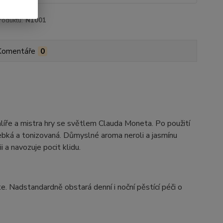
roduktu:
N1001
Komentáře
0
alíře a mistra hry se světlem Clauda Moneta. Po použití
ebká a tonizovaná. Důmyslné aroma neroli a jasmínu
 a navozuje pocit klidu.
. Nadstandardně obstará denní i noční pěstící péči o