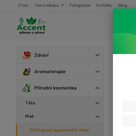
O nás
Vše o nákupu
Fotogalerie
Kontakty
Blog
Úvod
P
Zdraví
Obli
Aromaterapie
Přírodní kosmetika
Tělo
Pleť
Obličejové regenerační oleje