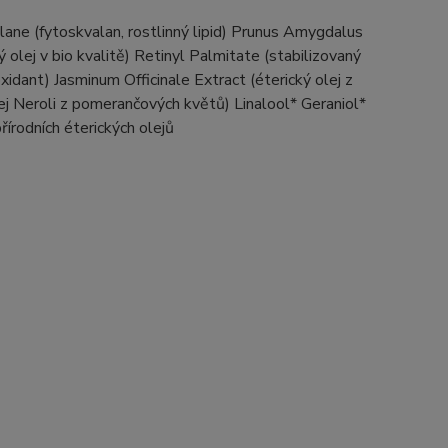
alane (fytoskvalan, rostlinný lipid) Prunus Amygdalus
ý olej v bio kvalitě) Retinyl Palmitate (stabilizovaný
xidant) Jasminum Officinale Extract (éterický olej z
ej Neroli z pomerančových květů) Linalool* Geraniol*
írodních éterických olejů