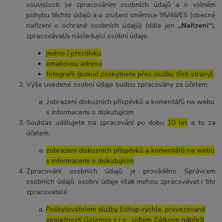
souvislosti se zpracováním osobních údajů a o volném
pohybu těchto údajů a o zrušení směrnice 95/46/ES (obecné
nařízení o ochraně osobních údajů) (dále jen
„Nařízení“
),
zpracovával/a následující osobní údaje:
jméno / přezdívku
emailovou adresu
fotografii (pokud poskytnete přes službu třetí strany).
Výše uvedené osobní údaje budou zpracovány za účelem:
zobrazení diskuzních příspěvků a komentářů na webu
s informacemi o diskutujícím
Souhlas udělujete na zpracování po dobu
10 let
a to za
účelem:
zobrazení diskuzních příspěvků a komentářů na webu
s informacemi o diskutujícím
Zpracování osobních údajů je prováděno Správcem
osobních údajů, osobní údaje však mohou zpracovávat i tito
zpracovatelé:
Poskytovatelem služby Eshop-rychle, provozované
společností Golemos s.r.o., sídlem Zátkovo nábřeží