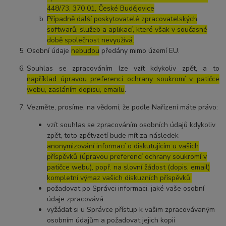
448/73, 370 01, České Budějovice
Případně další poskytovatelé zpracovatelských
softwarů, služeb a aplikací, které však v současné
době společnost nevyužívá.
Osobní údaje
nebudou
předány mimo území EU.
Souhlas se zpracováním lze vzít kdykoliv zpět, a to
například úpravou preferencí ochrany soukromí v patičce
webu, zasláním dopisu, emailu
.
Vezměte, prosíme, na vědomí, že podle Nařízení máte právo:
vzít souhlas se zpracováním osobních údajů kdykoliv
zpět, toto zpětvzetí bude mít za následek
anonymizování informací o diskutujícím u vašich
příspěvků (úpravou preferencí ochrany soukromí v
patičce webu), popř. na slovní žádost (dopis, email)
kompletní výmaz vašich diskuzních příspěvků.
požadovat po Správci informaci, jaké vaše osobní
údaje zpracovává
vyžádat si u Správce přístup k vašim zpracovávaným
osobním údajům a požadovat jejich kopii