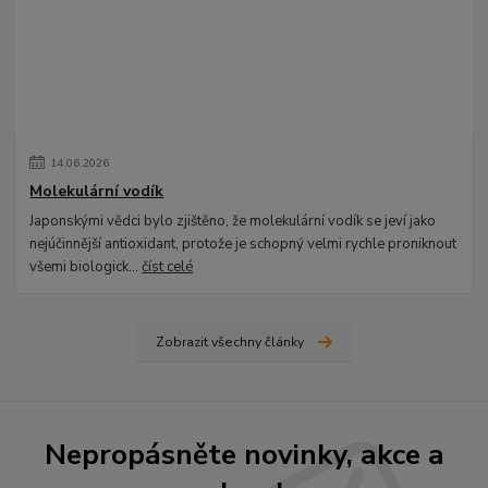
14
.
06
.
2026
Molekulární vodík
Japonskými vědci bylo zjištěno, že molekulární vodík se jeví jako
nejúčinnější antioxidant, protože je schopný velmi rychle proniknout
všemi biologick...
číst celé
Zobrazit všechny články
Nepropásněte novinky, akce a