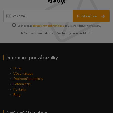
slevy!
Přihlásit se
Souhlasím se
zpracováním osobních údajů
za účelem rozesílky newsletteru.
Můžete se kdykoli odhlásit. Zasíláme jednou za 14 dní.
Informace pro zákazníky
O nás
Vše o nákupu
Obchodní podmínky
Fotogalerie
Kontakty
Blog
Nejčtenější na blogu