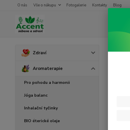
O nás
Vše o nákupu
Fotogalerie
Kontakty
Blog
Úvod
A
Zdraví
Paču
Aromaterapie
Pro pohodu a harmonii
Jóga balanc
Inhalační tyčinky
BIO éterické oleje