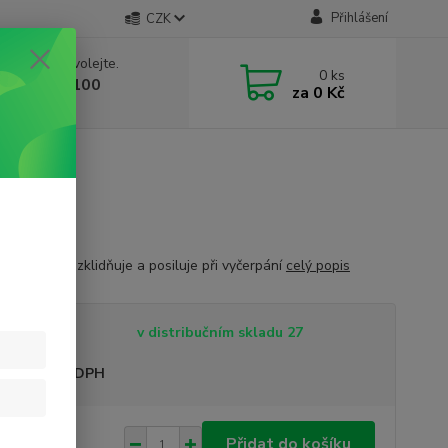
Přihlášení
CZK
 si rady? Zavolejte.
0
ks
 603 332 100
za
0 Kč
, 10-17 hod.)
na pokožku, zklidňuje a posiluje při vyčerpání
celý popis
tupnost
v distribučním skladu 27
sme plátci DPH
 Kč
Přidat do košíku