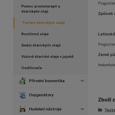
Pogostemo
Pomoc aromaterapií a
éterickými oleji
Způsob z
Testery éterických olejů
Latinské
Rostlinné oleje
Pogostem
Směsi éterických olejů
Země pů
Vzácné éterické oleje v jojobě
Indonési
Osvěžovače
Přírodní kosmetika
Oxygenátory
Zboží 
Hudební nástroje
Teste