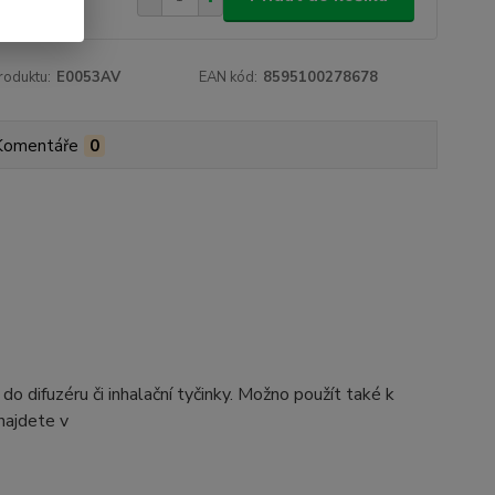
roduktu:
E0053AV
EAN kód:
8595100278678
Komentáře
0
difuzéru či inhalační tyčinky. Možno použít také k
najdete v