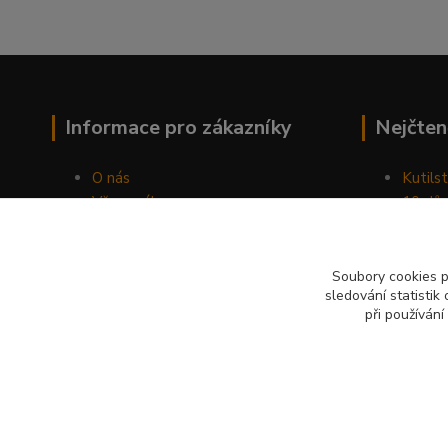
Informace pro zákazníky
Nejčten
O nás
Kutilst
Vše o nákupu
10 dův
Obchodní podmínky
chozen
Fotogalerie
Jak sp
Kontakty
Náhod
Soubory cookies 
sledování statisti
Blog
při používání