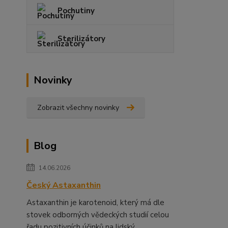
Pochutiny
Sterilizátory
Novinky
Zobrazit všechny novinky
Blog
14.06.2026
Český Astaxanthin
Astaxanthin je karotenoid, který má dle
stovek odborných vědeckých studií celou
řadu pozitivních účinků na lidský