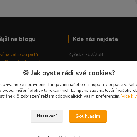
ější na blogu
Kde nás najdete
ví na zahradu patří
Kyšická 782/25B
odů, proč relaxovat
Plzeň, 312 00
ím do přírody
🍪 Jak byste rádi své cookies?
rávně pěstovat tulipány
kancelář
ně generovaný článek
používáme ke správnému fungování našeho e-shopu a v případě vašeho
k o webu, měření efektivity reklamních kampaní, zapamatování vašeho o
 stránek, či zobrazení reklam odpovídajících vašim preferencím.
Více k v
Souhlasím
Nastavení