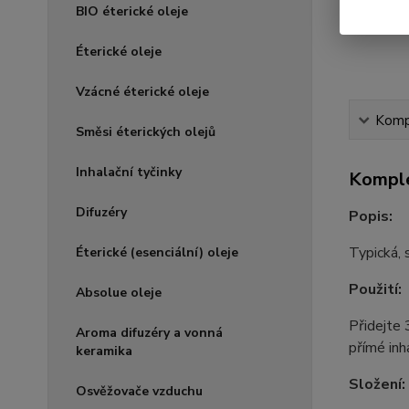
BIO éterické oleje
Éterické oleje
Vzácné éterické oleje
Kompl
Směsi éterických olejů
Inhalační tyčinky
Komple
Difuzéry
Popis:
Typická, 
Éterické (esenciální) oleje
Použití:
Absolue oleje
Přidejte 
Aroma difuzéry a vonná
přímé inh
keramika
Složení:
Osvěžovače vzduchu