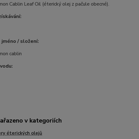
n Cablin Leaf Oil (éterický olej z pačule obecné).
ískávání:
 jméno / složení:
on cablin
vodu:
e
zařazeno v kategoriích
ry éterických olejů