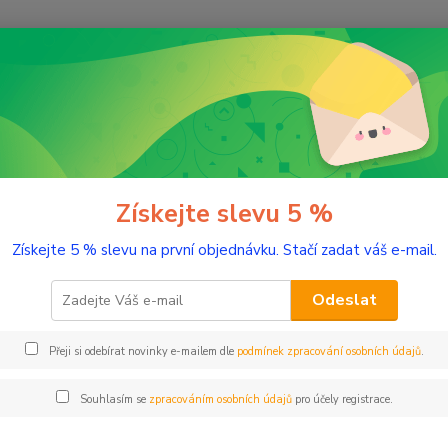
Nevíte
Hledat
+420
(Po-Pá
romaterapie
Testery éterických olejů
Pačule 2 ml tester sklo
le 2 ml tester sklo
Získejte slevu 5 %
Získejte 5 % slevu na první objednávku. Stačí zadat váš e-mail.
Hojivý 
Odeslat
Dos
Přeji si odebírat novinky e-mailem dle
podmínek zpracování osobních údajů
.
Nej
Souhlasím se
zpracováním osobních údajů
pro účely registrace.
77