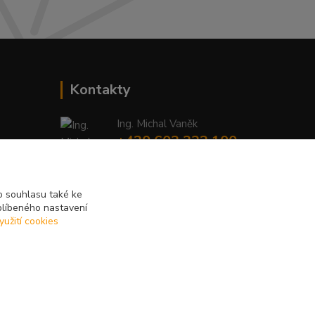
Kontakty
Ing. Michal Vaněk
+420 603 332 100
(Po-Pá, 10-17 hod.)
info@vyhodnynakup.eu
 souhlasu také ke
blíbeného nastavení
yužití cookies
Vytvořeno na
Eshop-rychle.cz