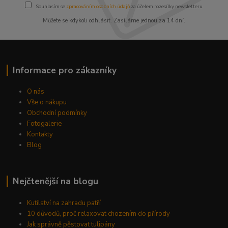
Souhlasím se
zpracováním osobních údajů
za účelem rozesílky newsletteru.
Můžete se kdykoli odhlásit. Zasíláme jednou za 14 dní.
Informace pro zákazníky
O nás
Vše o nákupu
Obchodní podmínky
Fotogalerie
Kontakty
Blog
Nejčtenější na blogu
Kutilství na zahradu patří
10 důvodů, proč relaxovat chozením do přírody
Jak správně pěstovat tulipány