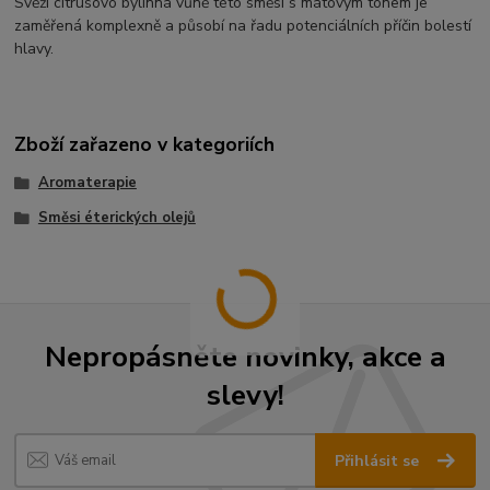
Svěží citrusovo bylinná vůně této směsi s mátovým tónem je
zaměřená komplexně a působí na řadu potenciálních příčin bolestí
hlavy.
Zboží zařazeno v kategoriích
Aromaterapie
Směsi éterických olejů
Nepropásněte novinky, akce a
slevy!
Přihlásit se