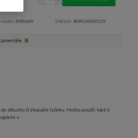
roduktu:
E0054AV
EAN kód:
8595100297129
Komentáře
0
difuzéru či inhalační tyčinky. Možno použít také k
najdete v