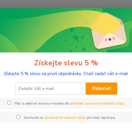
Nevíte
Hledat
+420
(Po-Pá
romaterapie
Testery éterických olejů
Petitgrain 2 ml tester sklo
tgrain 2 ml tester sklo
Získejte slevu 5 %
Získejte 5 % slevu na první objednávku. Stačí zadat váš e-mail.
Ulevuj
Odeslat
Dos
Přeji si odebírat novinky e-mailem dle
podmínek zpracování osobních údajů
.
Nej
Souhlasím se
zpracováním osobních údajů
pro účely registrace.
67