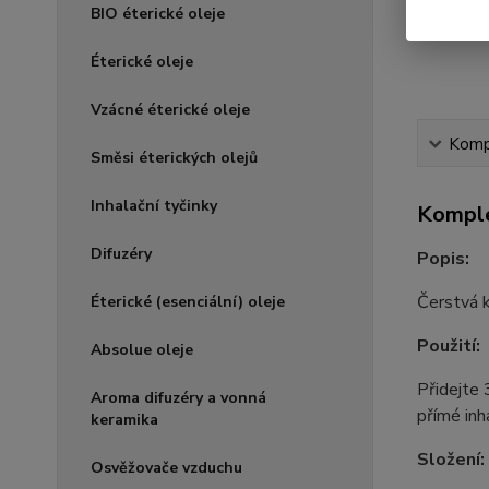
BIO éterické oleje
Éterické oleje
Vzácné éterické oleje
Kompl
Směsi éterických olejů
Inhalační tyčinky
Komple
Difuzéry
Popis:
Čerstvá k
Éterické (esenciální) oleje
Použití:
Absolue oleje
Přidejte 
Aroma difuzéry a vonná
přímé inh
keramika
Složení:
Osvěžovače vzduchu