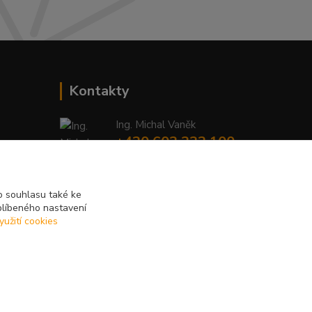
Kontakty
Ing. Michal Vaněk
+420 603 332 100
(Po-Pá, 10-17 hod.)
info@vyhodnynakup.eu
 souhlasu také ke
blíbeného nastavení
yužití cookies