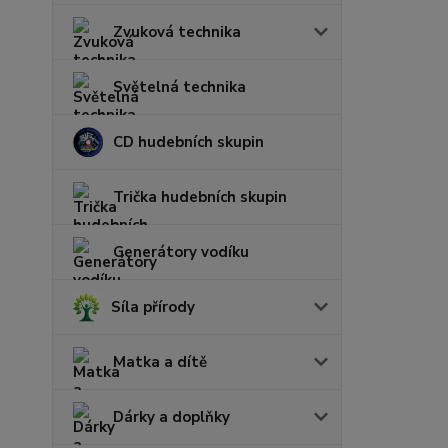
Zvuková technika
Světelná technika
CD hudebních skupin
Trička hudebních skupin
Generátory vodíku
Síla přírody
Matka a dítě
Dárky a doplňky