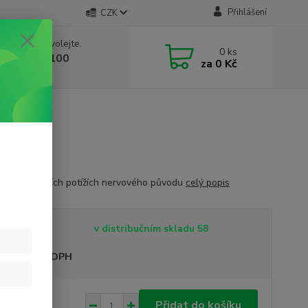
Přihlášení
CZK
 si rady? Zavolejte.
0
ks
 603 332 100
za
0 Kč
, 10-17 hod.)
e při zažívacích potížích nervového původu
celý popis
tupnost
v distribučním skladu 58
sme plátci DPH
 Kč
Přidat do košíku