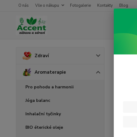
O nás
Vše o nákupu
Fotogalerie
Kontakty
Blog
Úvod
A
Zdraví
Peti
Aromaterapie
Pro pohodu a harmonii
Jóga balanc
Inhalační tyčinky
BIO éterické oleje