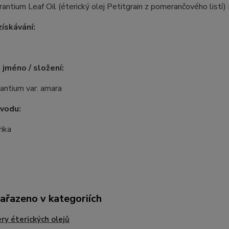
rantium Leaf Oil (éterický olej Petitgrain z pomerančového listí)
ískávání:
 jméno / složení:
rantium var. amara
vodu:
rika
zařazeno v kategoriích
ry éterických olejů