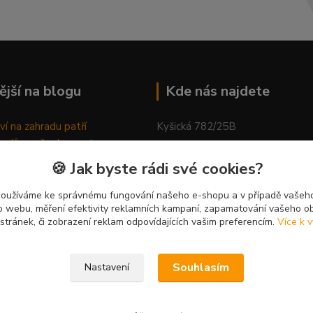
ější na blogu
Kde nás najdete
ví na zahradu patří
Kyšická 782/25B
odů, proč relaxovat
Plzeň, 312 00
ím do přírody
🍪 Jak byste rádi své cookies?
rávně pěstovat tulipány
kancelář
ně generovaný článek
používáme ke správnému fungování našeho e-shopu a v případě vašeho
k o webu, měření efektivity reklamních kampaní, zapamatování vašeho o
 stránek, či zobrazení reklam odpovídajících vašim preferencím.
Více k v
Souhlasím
Nastavení