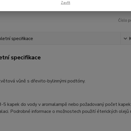
Zavřít
Číslo p
etní specifikace
tní specifikace
větová vůně s dřevito-bylinnými podtóny.
3-5 kapek do vody v aromalampě nebo požadovaný počet kapek do 
alaci. Podrobné informace o možnostech použití éterických olejů 