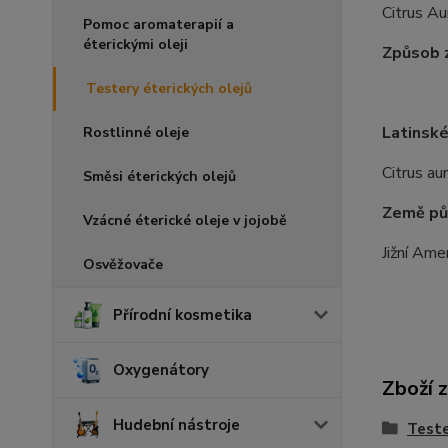
Citrus Au
Pomoc aromaterapií a
éterickými oleji
Způsob z
Testery éterických olejů
Latinské
Rostlinné oleje
Citrus au
Směsi éterických olejů
Země pů
Vzácné éterické oleje v jojobě
Jižní Ame
Osvěžovače
Přírodní kosmetika
Oxygenátory
Zboží 
Hudební nástroje
Teste