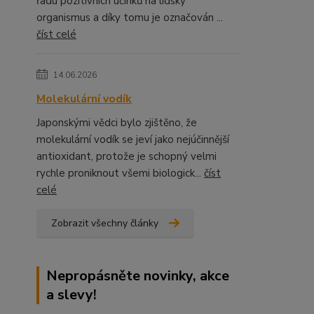
řadu pozitivních účinků na lidský
organismus a díky tomu je označován ...
číst celé
14.06.2026
Molekulární vodík
Japonskými vědci bylo zjištěno, že
molekulární vodík se jeví jako nejúčinnější
antioxidant, protože je schopný velmi
rychle proniknout všemi biologick...
číst
celé
Zobrazit všechny články
Nepropásněte novinky, akce
a slevy!