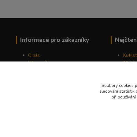
Informace pro zákazníky
Nejčten
O nás
Kutilst
Vše o nákupu
10 dův
Obchodní podmínky
chozen
Fotogalerie
Jak sp
Kontakty
Náhod
Soubory cookies 
sledování statisti
Blog
při používání