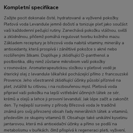
Kompletní specifikace
Zažijte pocit dokonale čisté, hydratované a vyživené pokožky.
Pleťová voda Levandule jemně dočistí a tonizuje pleť jako součást
vaší každodenní pečující rutiny. Zanechává pokožku vláčnou, svěží
a zklidněnou, přičemž pomáhá regulovat tvorbu kožního mazu.
Základem receptury je březová voda nabitá vitaminy, minerály a
antioxidanty, která prospívá i zánětlivé pokožce s akné nebo
rozšířenými žilkami. Doplňuje ji zklidňující D-panthenol a
postbiotika, díky nimž zůstane mikrobiom vaší pokožky
v rovnováze. Aromaterapeutickou složkou v pleťové vodě je
éterický olej z levandule lékařské pocházející přímo z francouzské
Provence. Jeho všestranně zklidňující účinky působí příznivě na
pleť, zvláště tu citlivou, i na rozbouřenou mysl. Pleťová voda
připraví vaši pokožku na lepší vstřebání účinných látek ze sér,
krémů a olejů a lehce ji provoní levandulí. Jak lépe začít a zakončit
den. Ty nejlepší suroviny z přírody Březová voda Je tradičně
známá pro svůj přirozený obsah řady minerálních látek a vitaminů,
především ze skupiny vitaminů B. Obsahuje také unikátní kyselinu
jantarovou, která má antioxidační účinky a přímo se podílí na
metabolismu v buňkách, čímž přispívá k regeneraci pleti, vyživení,