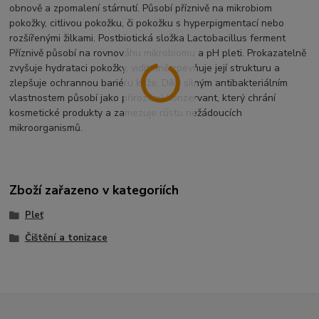
obnově a zpomalení stárnutí. Působí příznivě na mikrobiom
pokožky, citlivou pokožku, či pokožku s hyperpigmentací nebo
rozšířenými žilkami. Postbiotická složka Lactobacillus ferment
Příznivě působí na rovnováhu mikrobiomu a pH pleti. Prokazatelně
zvyšuje hydrataci pokožky, viditelně zpevňuje její strukturu a
zlepšuje ochrannou bariéru kůže. Díky silným antibakteriálním
vlastnostem působí jako přirozený konzervant, který chrání
kosmetické produkty a zamezuje růstu nežádoucích
mikroorganismů.
Zboží zařazeno v kategoriích
Pleť
Čištění a tonizace