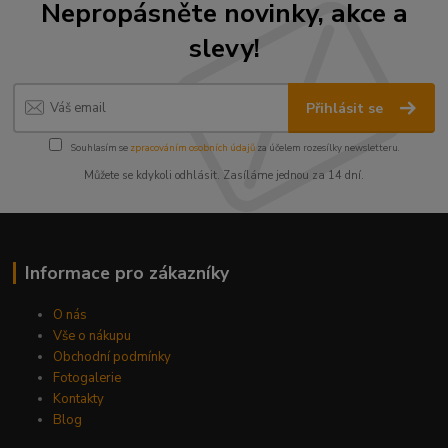
Nepropásněte novinky, akce a
slevy!
Přihlásit se
Souhlasím se
zpracováním osobních údajů
za účelem rozesílky newsletteru.
Můžete se kdykoli odhlásit. Zasíláme jednou za 14 dní.
Informace pro zákazníky
O nás
Vše o nákupu
Obchodní podmínky
Fotogalerie
Kontakty
Blog