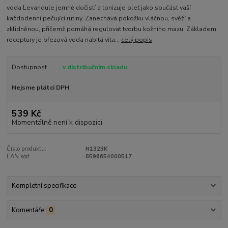
voda Levandule jemně dočistí a tonizuje pleť jako součást vaší
každodenní pečující rutiny. Zanechává pokožku vláčnou, svěží a
zklidněnou, přičemž pomáhá regulovat tvorbu kožního mazu. Základem
receptury je březová voda nabitá vita...
celý popis
Dostupnost
v distribučním skladu
Nejsme plátci DPH
539 Kč
Momentálně není k dispozici
Číslo produktu:
N1323K
EAN kód:
8596654000517
Kompletní specifikace
Komentáře
0