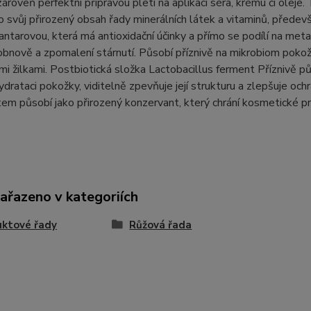
 zároveň perfektní přípravou pleti na aplikaci séra, krému či oleje
 svůj přirozený obsah řady minerálních látek a vitaminů, předev
jantarovou, která má antioxidační účinky a přímo se podílí na meta
 obnově a zpomalení stárnutí. Působí příznivě na mikrobiom pokož
mi žilkami. Postbiotická složka Lactobacillus ferment Příznivě 
ydrataci pokožky, viditelně zpevňuje její strukturu a zlepšuje och
em působí jako přirozený konzervant, který chrání kosmetické p
zařazeno v kategoriích
ktové řady
Růžová řada