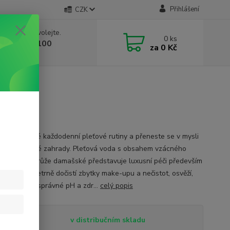
Přihlášení
CZK
 si rady? Zavolejte.
0
ks
 603 332 100
za
0 Kč
, 10-17 hod.)
ůže 500 ml
jte se do své každodenní pleťové rutiny a přeneste se v mysli
kvetlé růžové zahrady. Pleťová voda s obsahem vzácného
kého oleje z růže damašské představuje luxusní péči především
hou pleť. Šetrně dočistí zbytky make-upu a nečistot, osvěží,
je, udržuje správné pH a zdr...
celý popis
tupnost
v distribučním skladu