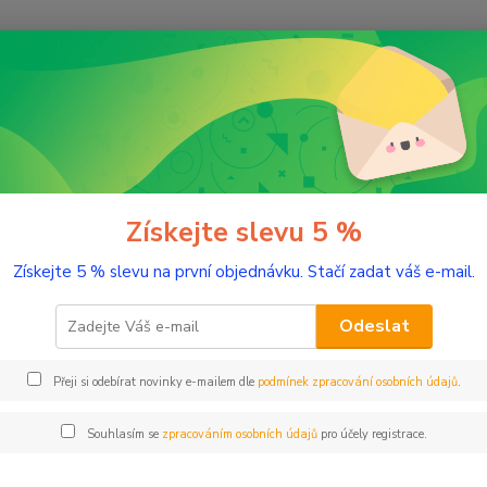
Nevíte
Hledat
+420
(Po-Pá
řírodní kosmetika
Produktové řady
Růžová řada
Pleťová voda R
ová voda Růže 500 ml
Získejte slevu 5 %
Získejte 5 % slevu na první objednávku. Stačí zadat váš e-mail.
Zamilu
do roz
Odeslat
éteric
pro suc
Přeji si odebírat novinky e-mailem dle
podmínek zpracování osobních údajů
.
hydratu
Souhlasím se
zpracováním osobních údajů
pro účely registrace.
Dos