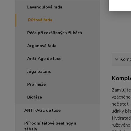
Levandulová řada
Růžová řada
Péče při rozšířených žilkách
Arganová řada
Anti-Age de luxe
Kompl
Jóga balanc
Komple
Pro muže
Zamilujte
vzácného 
Biofáze
nečistot,
ANTI-AGE de luxe
účinky bř
Hydrataci
Přírodní tělové peelingy a
růžového 
zábaly