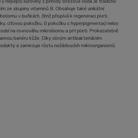
. Ty nejlepší suroviny z přírody Březová voda Je tradičně
ším ze skupiny vitaminů B. Obsahuje také unikátní
bolismu v buňkách, čímž přispívá k regeneraci pleti,
ky, citlivou pokožku, či pokožku s hyperpigmentací nebo
působí na rovnováhu mikrobiomu a pH pleti. Prokazatelně
rannou bariéru kůže. Díky silným antibakteriálním
rodukty a zamezuje růstu nežádoucích mikroorganismů.