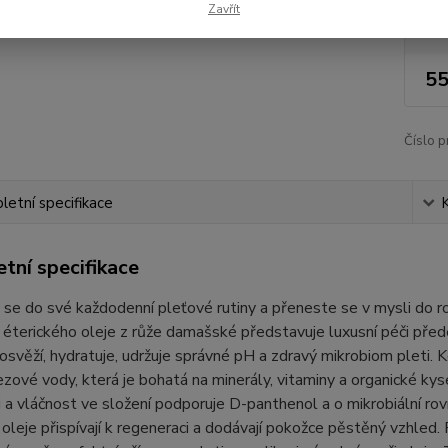
Zavřít
Nej
55
Číslo p
etní specifikace
tní specifikace
 se do své každodenní pleťové rutiny a přeneste se v mysli do 
éterického oleje z růže damašské představuje luxusní péči před
 osvěží, hydratuje, udržuje správné pH a zdravý mikrobiom pleti. 
ezové vody, která je bohatá na minerály, vitaminy a organické kysel
 a vláčnost ve složení podporuje D-panthenol a o mikrobiální rov
oleje přispívají k regeneraci a dodávají pokožce pěstěný vzhled