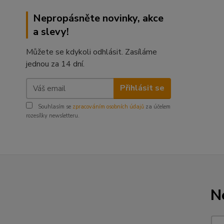
Nepropásněte novinky, akce
a slevy!
Můžete se kdykoli odhlásit. Zasíláme
jednou za 14 dní.
Přihlásit se
Souhlasím se
zpracováním osobních údajů
za účelem
rozesílky newsletteru.
N