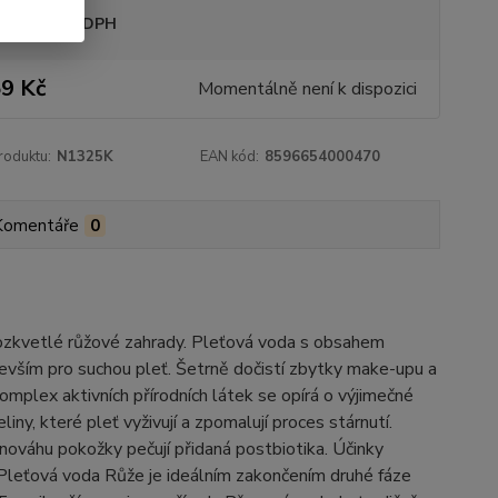
sme plátci DPH
9 Kč
Momentálně není k dispozici
roduktu:
N1325K
EAN kód:
8596654000470
Komentáře
0
rozkvetlé růžové zahrady. Pleťová voda s obsahem
evším pro suchou pleť. Šetrně dočistí zbytky make-upu a
Komplex aktivních přírodních látek se opírá o výjimečné
iny, které pleť vyživují a zpomalují proces stárnutí.
nováhu pokožky pečují přidaná postbiotika. Účinky
. Pleťová voda Růže je ideálním zakončením druhé fáze