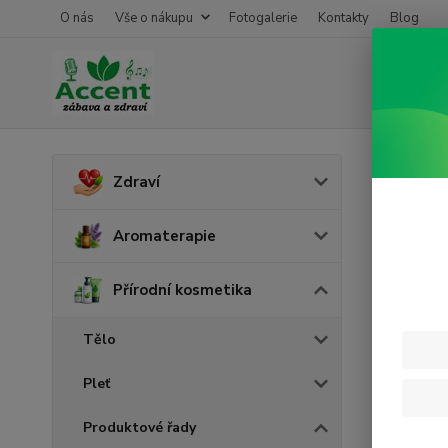
O nás
Vše o nákupu
Fotogalerie
Kontakty
Blog
Úvod
P
Zdraví
Pleť
Aromaterapie
Přírodní kosmetika
Tělo
Pleť
Produktové řady