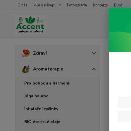
O nás
Vše o nákupu
Fotogalerie
Kontakty
Blog
Úvod
A
Zdraví
Pome
Aromaterapie
Pro pohodu a harmonii
Jóga balanc
Inhalační tyčinky
BIO éterické oleje