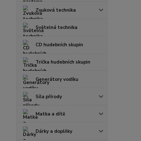
Zvuková technika
Světelná technika
CD hudebních skupin
Trička hudebních skupin
Generátory vodíku
Síla přírody
Matka a dítě
Dárky a doplňky