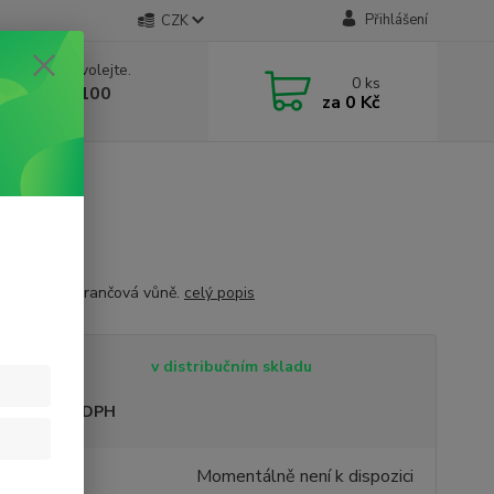
Přihlášení
CZK
 si rady? Zavolejte.
0
ks
 603 332 100
za
0 Kč
, 10-17 hod.)
typická pomerančová vůně.
celý popis
tupnost
v distribučním skladu
sme plátci DPH
9 Kč
Momentálně není k dispozici