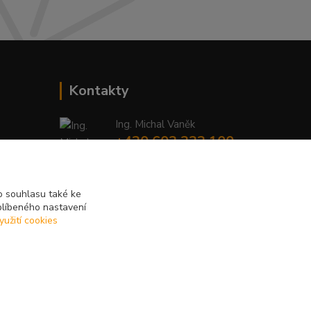
Kontakty
Ing. Michal Vaněk
+420 603 332 100
(Po-Pá, 10-17 hod.)
info@vyhodnynakup.eu
 souhlasu také ke
blíbeného nastavení
yužití cookies