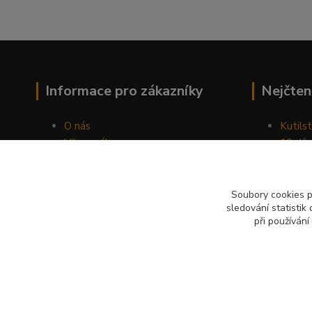
Informace pro zákazníky
Nejčten
O nás
Kutilst
Vše o nákupu
10 dův
Obchodní podmínky
chozen
Fotogalerie
Jak sp
Kontakty
Náhod
Soubory cookies 
sledování statisti
Blog
při používání