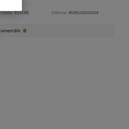
roduktu:
E1028B
EAN kód:
8595100202628
Komentáře
0