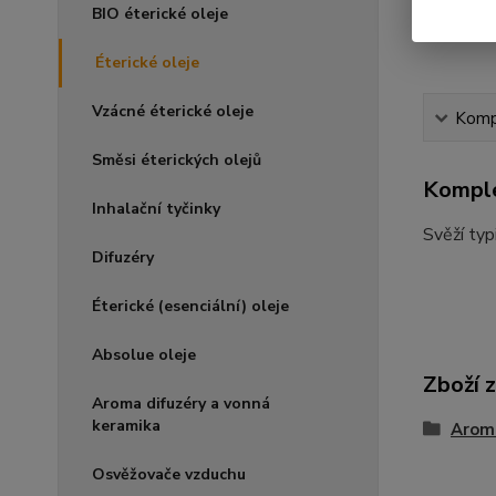
BIO éterické oleje
Éterické oleje
Vzácné éterické oleje
Kompl
Směsi éterických olejů
Komple
Inhalační tyčinky
Svěží ty
Difuzéry
Éterické (esenciální) oleje
Absolue oleje
Zboží 
Aroma difuzéry a vonná
keramika
Arom
Osvěžovače vzduchu