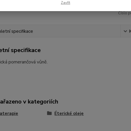
Zavřít
Číslo p
etní specifikace
tní specifikace
pická pomerančová vůně.
zařazeno v kategoriích
aterapie
Éterické oleje