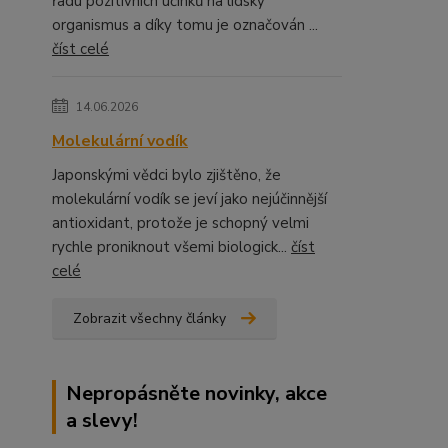
řadu pozitivních účinků na lidský
organismus a díky tomu je označován ...
číst celé
14.06.2026
Molekulární vodík
Japonskými vědci bylo zjištěno, že
molekulární vodík se jeví jako nejúčinnější
antioxidant, protože je schopný velmi
rychle proniknout všemi biologick...
číst
celé
Zobrazit všechny články
Nepropásněte novinky, akce
a slevy!