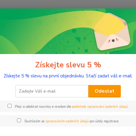
Nevíte
Hledat
+420
(Po-Pá
romaterapie
Éterické oleje
Pomeranč, sladký 10 ml
ranč, sladký 10 ml
Získejte slevu 5 %
Získejte 5 % slevu na první objednávku. Stačí zadat váš e-mail.
Svěží 
Odeslat
Dos
Přeji si odebírat novinky e-mailem dle
podmínek zpracování osobních údajů
.
Nej
Souhlasím se
zpracováním osobních údajů
pro účely registrace.
16