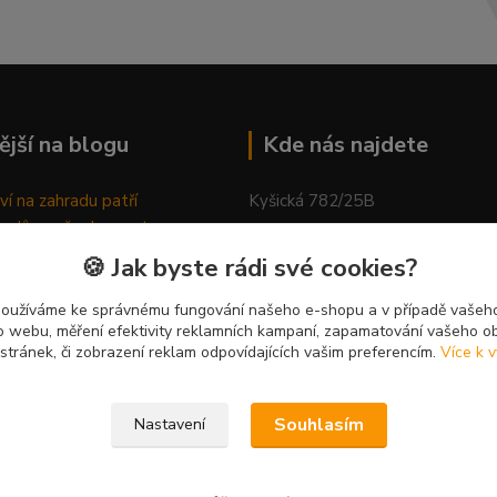
ější na blogu
Kde nás najdete
ví na zahradu patří
Kyšická 782/25B
odů, proč relaxovat
Plzeň, 312 00
ím do přírody
🍪 Jak byste rádi své cookies?
rávně pěstovat tulipány
kancelář
ně generovaný článek
používáme ke správnému fungování našeho e-shopu a v případě vašeho
k o webu, měření efektivity reklamních kampaní, zapamatování vašeho o
 stránek, či zobrazení reklam odpovídajících vašim preferencím.
Více k v
Souhlasím
Nastavení