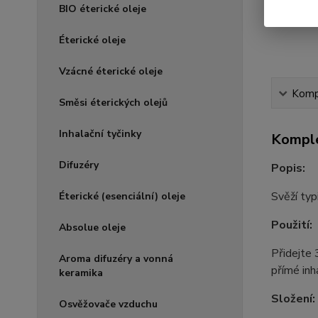
BIO éterické oleje
Éterické oleje
Vzácné éterické oleje
Kompl
Směsi éterických olejů
Inhalační tyčinky
Komple
Difuzéry
Popis:
Svěží ty
Éterické (esenciální) oleje
Použití:
Absolue oleje
Přidejte 
Aroma difuzéry a vonná
přímé inh
keramika
Složení:
Osvěžovače vzduchu