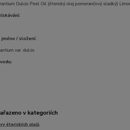
rantium Dulcis Peel Oil (éterický olej pomerančový sladký) Limon
ískávání:
 jméno / složení:
rantium var. dulcis
vodu:
zařazeno v kategoriích
ry éterických olejů