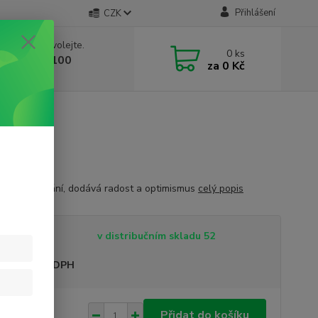
Přihlášení
CZK
 si rady? Zavolejte.
0
ks
 603 332 100
za
0 Kč
, 10-17 hod.)
sklo
izuje zažívání, dodává radost a optimismus
celý popis
tupnost
v distribučním skladu 52
sme plátci DPH
 Kč
Přidat do košíku