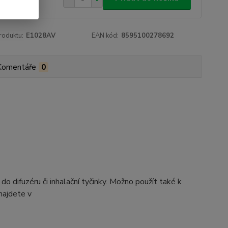
roduktu:
E1028AV
EAN kód:
8595100278692
Komentáře
0
difuzéru či inhalační tyčinky. Možno použít také k
najdete v