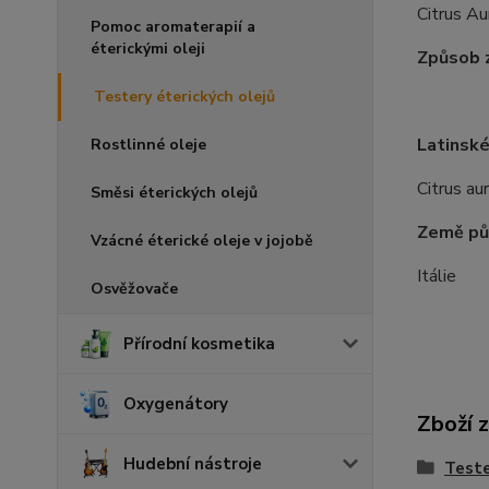
Citrus Au
Pomoc aromaterapií a
éterickými oleji
Způsob z
Testery éterických olejů
Latinské
Rostlinné oleje
Citrus au
Směsi éterických olejů
Země pů
Vzácné éterické oleje v jojobě
Itálie
Osvěžovače
Přírodní kosmetika
Oxygenátory
Zboží 
Hudební nástroje
Teste