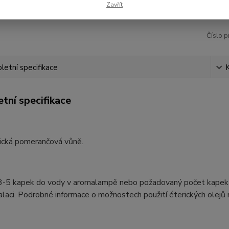
Zavřít
Číslo p
etní specifikace
tní specifikace
pická pomerančová vůně.
3-5 kapek do vody v aromalampě nebo požadovaný počet kapek do 
alaci. Podrobné informace o možnostech použití éterických olejů 