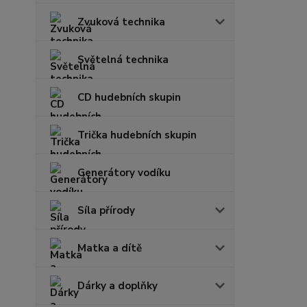
Zvuková technika
Světelná technika
CD hudebních skupin
Trička hudebních skupin
Generátory vodíku
Síla přírody
Matka a dítě
Dárky a doplňky