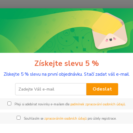
Nevíte
Hledat
+420
(Po-Pá
romaterapie
Testery éterických olejů
Pomeranč, sladký 2 ml tester 
ranč, sladký 2 ml tester sklo
Získejte slevu 5 %
Získejte 5 % slevu na první objednávku. Stačí zadat váš e-mail.
Harmon
Odeslat
Dos
Přeji si odebírat novinky e-mailem dle
podmínek zpracování osobních údajů
.
Nej
Souhlasím se
zpracováním osobních údajů
pro účely registrace.
67