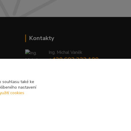
Kontakty
Ing. Michal Vaněk
+420 603 332 100
(Po-Pá, 10-17 hod.)
info@vyhodnynakup.eu
 souhlasu také ke
blíbeného nastavení
yužití cookies