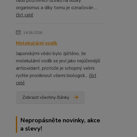
řadu pozitivních účinků na lidský
organismus a díky tomu je označován ...
číst celé
14.06.2026
Molekulární vodík
Japonskými vědci bylo zjištěno, že
molekulární vodík se jeví jako nejúčinnější
antioxidant, protože je schopný velmi
rychle proniknout všemi biologick...
číst
celé
Zobrazit všechny články
Nepropásněte novinky, akce
a slevy!