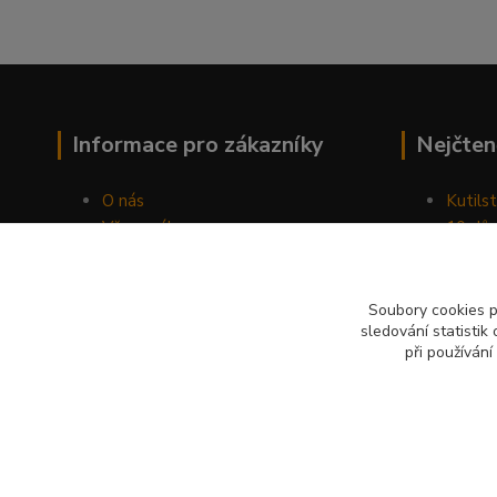
Informace pro zákazníky
Nejčten
O nás
Kutilst
Vše o nákupu
10 dův
Obchodní podmínky
chozen
Fotogalerie
Jak sp
Kontakty
Náhod
Soubory cookies 
sledování statisti
Blog
při používání