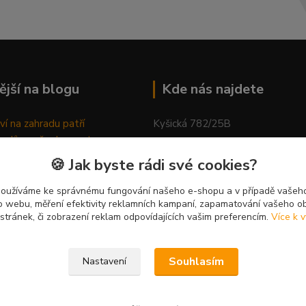
ější na blogu
Kde nás najdete
ví na zahradu patří
Kyšická 782/25B
odů, proč relaxovat
Plzeň, 312 00
ím do přírody
🍪 Jak byste rádi své cookies?
rávně pěstovat tulipány
kancelář
ně generovaný článek
používáme ke správnému fungování našeho e-shopu a v případě vašeho
k o webu, měření efektivity reklamních kampaní, zapamatování vašeho o
 stránek, či zobrazení reklam odpovídajících vašim preferencím.
Více k v
Souhlasím
Nastavení