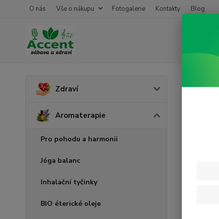
O nás
Vše o nákupu
Fotogalerie
Kontakty
Blog
Úvod
A
Zdraví
Pome
Aromaterapie
Pro pohodu a harmonii
Jóga balanc
Inhalační tyčinky
BIO éterické oleje