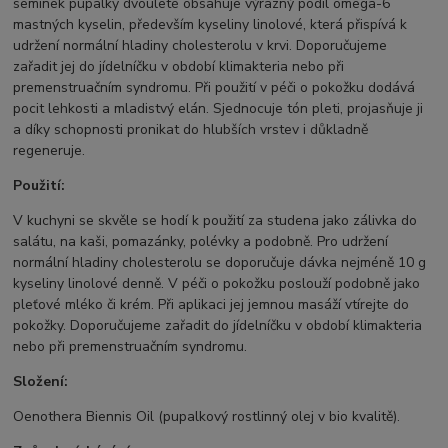
semínek pupalky dvouleté obsahuje výrazný podíl omega-6
mastných kyselin, především kyseliny linolové, která přispívá k
udržení normální hladiny cholesterolu v krvi. Doporučujeme
zařadit jej do jídelníčku v období klimakteria nebo při
premenstruačním syndromu. Při použití v péči o pokožku dodává
pocit lehkosti a mladistvý elán. Sjednocuje tón pleti, projasňuje ji
a díky schopnosti pronikat do hlubších vrstev i důkladně
regeneruje.
Použití:
V kuchyni se skvěle se hodí k použití za studena jako zálivka do
salátu, na kaši, pomazánky, polévky a podobně. Pro udržení
normální hladiny cholesterolu se doporučuje dávka nejméně 10 g
kyseliny linolové denně. V péči o pokožku poslouží podobně jako
pleťové mléko či krém. Při aplikaci jej jemnou masáží vtírejte do
pokožky. Doporučujeme zařadit do jídelníčku v období klimakteria
nebo při premenstruačním syndromu.
Složení:
Oenothera Biennis Oil (pupalkový rostlinný olej v bio kvalitě).