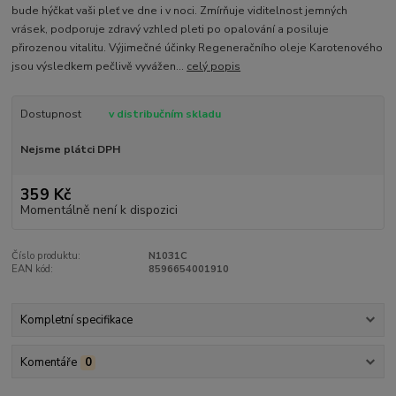
bude hýčkat vaši pleť ve dne i v noci. Zmírňuje viditelnost jemných
vrásek, podporuje zdravý vzhled pleti po opalování a posiluje
přirozenou vitalitu. Výjimečné účinky Regeneračního oleje Karotenového
jsou výsledkem pečlivě vyvážen...
celý popis
Dostupnost
v distribučním skladu
Nejsme plátci DPH
359 Kč
Momentálně není k dispozici
Číslo produktu:
N1031C
EAN kód:
8596654001910
Kompletní specifikace
Komentáře
0