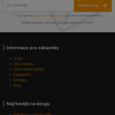
Přihlásit se
Souhlasím se
zpracováním osobních údajů
za účelem rozesílky newsletteru.
Můžete se kdykoli odhlásit. Zasíláme jednou za 14 dní.
Informace pro zákazníky
O nás
Vše o nákupu
Obchodní podmínky
Fotogalerie
Kontakty
Blog
Nejčtenější na blogu
Kutilství na zahradu patří