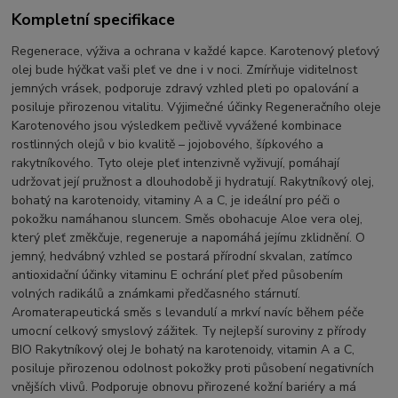
Kompletní specifikace
Regenerace, výživa a ochrana v každé kapce. Karotenový pleťový
olej bude hýčkat vaši pleť ve dne i v noci. Zmírňuje viditelnost
jemných vrásek, podporuje zdravý vzhled pleti po opalování a
posiluje přirozenou vitalitu. Výjimečné účinky Regeneračního oleje
Karotenového jsou výsledkem pečlivě vyvážené kombinace
rostlinných olejů v bio kvalitě – jojobového, šípkového a
rakytníkového. Tyto oleje pleť intenzivně vyživují, pomáhají
udržovat její pružnost a dlouhodobě ji hydratují. Rakytníkový olej,
bohatý na karotenoidy, vitaminy A a C, je ideální pro péči o
pokožku namáhanou sluncem. Směs obohacuje Aloe vera olej,
který pleť změkčuje, regeneruje a napomáhá jejímu zklidnění. O
jemný, hedvábný vzhled se postará přírodní skvalan, zatímco
antioxidační účinky vitaminu E ochrání pleť před působením
volných radikálů a známkami předčasného stárnutí.
Aromaterapeutická směs s levandulí a mrkví navíc během péče
umocní celkový smyslový zážitek. Ty nejlepší suroviny z přírody
BIO Rakytníkový olej Je bohatý na karotenoidy, vitamin A a C,
posiluje přirozenou odolnost pokožky proti působení negativních
vnějších vlivů. Podporuje obnovu přirozené kožní bariéry a má