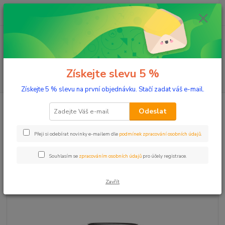
0
ks
+420 603 332 100
CZK
za
0 Kč
(Po-Pá, 10-17 hod.)
Menu
Získejte slevu 5 %
Hledat
Získejte 5 % slevu na první objednávku. Stačí zadat váš e-mail.
Úvod
Aromaterapie
Směsi éterických olejů
Respirant 10 ml
Odeslat
Respirant 10 ml
Přeji si odebírat novinky e-mailem dle
podmínek zpracování osobních údajů
.
Souhlasím se
zpracováním osobních údajů
pro účely registrace.
Zavřít