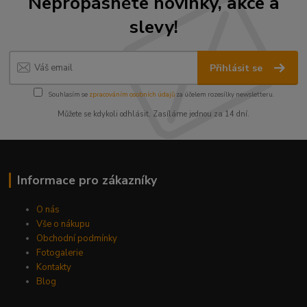
Nepropásněte novinky, akce a
slevy!
Přihlásit se
Souhlasím se
zpracováním osobních údajů
za účelem rozesílky newsletteru.
Můžete se kdykoli odhlásit. Zasíláme jednou za 14 dní.
Informace pro zákazníky
O nás
Vše o nákupu
Obchodní podmínky
Fotogalerie
Kontakty
Blog