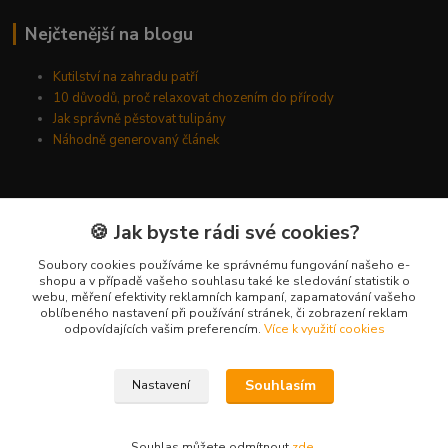
Nejčtenější na blogu
Kutilství na zahradu patří
10 důvodů, proč relaxovat chozením do přírody
Jak správně pěstovat tulipány
Náhodně generovaný článek
Kde nás najdete
🍪 Jak byste rádi své cookies?
Kyšická 782/25B
Soubory cookies používáme ke správnému fungování našeho e-
shopu a v případě vašeho souhlasu také ke sledování statistik o
Plzeň, 312 00
webu, měření efektivity reklamních kampaní, zapamatování vašeho
oblíbeného nastavení při používání stránek, či zobrazení reklam
kancelář
odpovídajících vašim preferencím.
Více k využití cookies
Kontakty
Souhlasím
Nastavení
Ing. Michal Vaněk
+420 603 332 100
Souhlas můžete odmítnout
zde
.