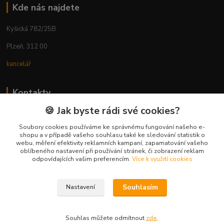
Kde nás najdete
Kyšická 782/25B
Plzeň, 312 00
kancelář
Kontakty
🍪 Jak byste rádi své cookies?
Ing. Michal Vaněk
+420 603 332 100
Soubory cookies používáme ke správnému fungování našeho e-
shopu a v případě vašeho souhlasu také ke sledování statistik o
(Po-Pá, 10-17 hod.)
webu, měření efektivity reklamních kampaní, zapamatování vašeho
oblíbeného nastavení při používání stránek, či zobrazení reklam
info@vyhodnynakup.eu
odpovídajících vašim preferencím.
Více k využití cookies
Souhlasím
Nastavení
Souhlas můžete odmítnout
zde
.