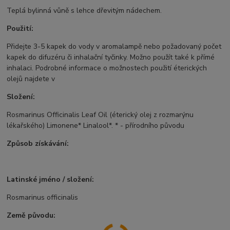
Teplá bylinná vůně s lehce dřevitým nádechem.
Použití:
Přidejte 3-5 kapek do vody v aromalampě nebo požadovaný počet
kapek do difuzéru či inhalační tyčinky. Možno použít také k přímé
inhalaci. Podrobné informace o možnostech použití éterických
olejů najdete v
Složení:
Rosmarinus Officinalis Leaf Oil (éterický olej z rozmarýnu
lékařského) Limonene* Linalool*. * - přírodního původu
Způsob získávání:
Latinské jméno / složení:
Rosmarinus officinalis
Země původu: