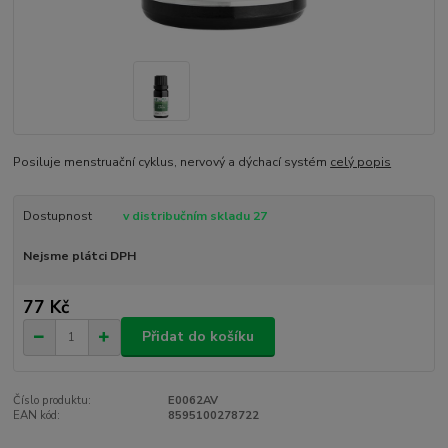
Posiluje menstruační cyklus, nervový a dýchací systém
celý popis
Dostupnost
v distribučním skladu 27
Nejsme plátci DPH
77 Kč
Přidat do košíku
Číslo produktu:
E0062AV
EAN kód:
8595100278722