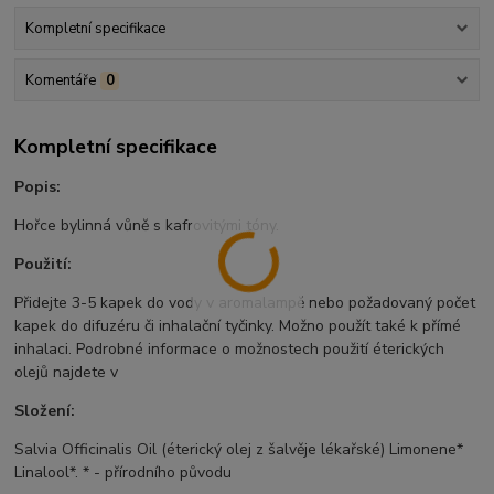
Kompletní specifikace
Komentáře
0
Kompletní specifikace
Popis:
Hořce bylinná vůně s kafrovitými tóny.
Použití:
Přidejte 3-5 kapek do vody v aromalampě nebo požadovaný počet
kapek do difuzéru či inhalační tyčinky. Možno použít také k přímé
inhalaci. Podrobné informace o možnostech použití éterických
olejů najdete v
Složení:
Salvia Officinalis Oil (éterický olej z šalvěje lékařské) Limonene*
Linalool*. * - přírodního původu