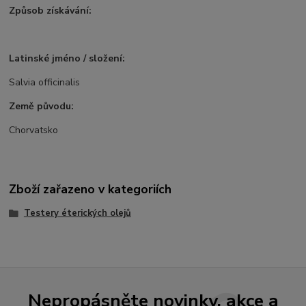
Způsob získávání:
Latinské jméno / složení:
Salvia officinalis
Země původu:
Chorvatsko
Zboží zařazeno v kategoriích
Testery éterických olejů
Nepropásněte novinky, akce a