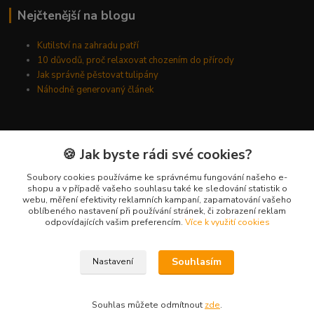
Nejčtenější na blogu
Kutilství na zahradu patří
10 důvodů, proč relaxovat chozením do přírody
Jak správně pěstovat tulipány
Náhodně generovaný článek
Kde nás najdete
🍪 Jak byste rádi své cookies?
Kyšická 782/25B
Soubory cookies používáme ke správnému fungování našeho e-
shopu a v případě vašeho souhlasu také ke sledování statistik o
Plzeň, 312 00
webu, měření efektivity reklamních kampaní, zapamatování vašeho
oblíbeného nastavení při používání stránek, či zobrazení reklam
kancelář
odpovídajících vašim preferencím.
Více k využití cookies
Kontakty
Souhlasím
Nastavení
Ing. Michal Vaněk
+420 603 332 100
Souhlas můžete odmítnout
zde
.