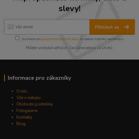
slevy!
Přihlásit se
Souhlasím se
zpracováním osobních údajů
za účelem rozesílky newsletteru.
Můžete se kdykoli odhlásit. Zasíláme jednou za 14 dní.
Informace pro zákazníky
O nás
Vše o nákupu
Obchodní podmínky
Fotogalerie
Kontakty
Blog