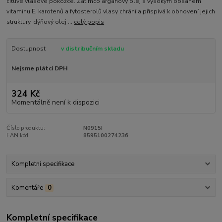
citlivé vlasové pokožce. Zatímco arganový olej s vysokým obsahem
vitaminu E, karotenů a fytosterolů vlasy chrání a přispívá k obnovení jejich
struktury, dýňový olej ...
celý popis
Dostupnost
v distribučním skladu
Nejsme plátci DPH
324 Kč
Momentálně není k dispozici
Číslo produktu:
N0915I
EAN kód:
8595100274236
Kompletní specifikace
Komentáře
0
Kompletní specifikace