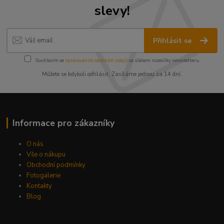
slevy!
Přihlásit se
Souhlasím se
zpracováním osobních údajů
za účelem rozesílky newsletteru.
Můžete se kdykoli odhlásit. Zasíláme jednou za 14 dní.
Informace pro zákazníky
O nás
Vše o nákupu
Obchodní podmínky
Fotogalerie
Kontakty
Blog