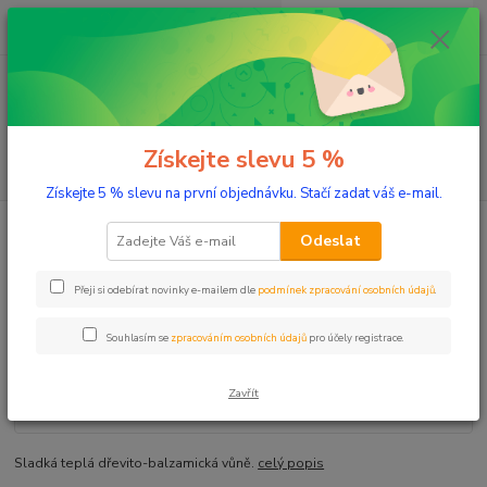
0
ks
+420 603 332 100
CZK
za
0 Kč
(Po-Pá, 10-17 hod.)
Menu
Získejte slevu 5 %
Hledat
Získejte 5 % slevu na první objednávku. Stačí zadat váš e-mail.
Úvod
Aromaterapie
Vzácné éterické oleje
Santal 5 ml
Odeslat
Santal 5 ml
Přeji si odebírat novinky e-mailem dle
podmínek zpracování osobních údajů
.
Souhlasím se
zpracováním osobních údajů
pro účely registrace.
Zavřít
Sladká teplá dřevito-balzamická vůně.
celý popis