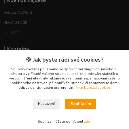
Kde nás najdete
Kyšická 782/25B
Plzeň, 312 00
kancelář
Kontakty
🍪 Jak byste rádi své cookies?
Ing. Michal Vaněk
+420 603 332 100
Soubory cookies používáme ke správnému fungování našeho e-
shopu a v případě vašeho souhlasu také ke sledování statistik o
(Po-Pá, 10-17 hod.)
webu, měření efektivity reklamních kampaní, zapamatování vašeho
oblíbeného nastavení při používání stránek, či zobrazení reklam
info@vyhodnynakup.eu
odpovídajících vašim preferencím.
Více k využití cookies
Souhlasím
Nastavení
Souhlas můžete odmítnout
zde
.
Vytvořeno na
Eshop-rychle.cz