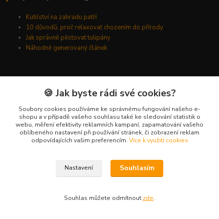
Kutilství na zahradu patří
10 důvodů, proč relaxovat chozením do přírody
Jak správně pěstovat tulipány
Náhodně generovaný článek
Kde nás najdete
🍪 Jak byste rádi své cookies?
Kyšická 782/25B
Soubory cookies používáme ke správnému fungování našeho e-
shopu a v případě vašeho souhlasu také ke sledování statistik o
Plzeň, 312 00
webu, měření efektivity reklamních kampaní, zapamatování vašeho
oblíbeného nastavení při používání stránek, či zobrazení reklam
kancelář
odpovídajících vašim preferencím.
Více k využití cookies
Kontakty
Souhlasím
Nastavení
Ing. Michal Vaněk
+420 603 332 100
Souhlas můžete odmítnout
zde
.
(Po-Pá, 10-17 hod.)