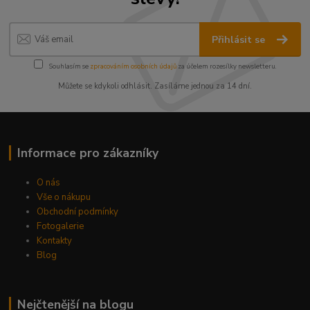
Přihlásit se
Souhlasím se
zpracováním osobních údajů
za účelem rozesílky newsletteru.
Můžete se kdykoli odhlásit. Zasíláme jednou za 14 dní.
Informace pro zákazníky
O nás
Vše o nákupu
Obchodní podmínky
Fotogalerie
Kontakty
Blog
Nejčtenější na blogu