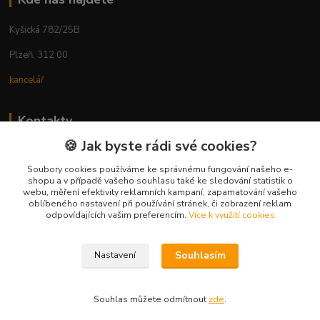
Kyšická 782/25B
Plzeň, 312 00
kancelář
Kontakty
🍪 Jak byste rádi své cookies?
Ing. Michal Vaněk
+420 603 332 100
Soubory cookies používáme ke správnému fungování našeho e-
shopu a v případě vašeho souhlasu také ke sledování statistik o
(Po-Pá, 10-17 hod.)
webu, měření efektivity reklamních kampaní, zapamatování vašeho
oblíbeného nastavení při používání stránek, či zobrazení reklam
info@vyhodnynakup.eu
odpovídajících vašim preferencím.
Více k využití cookies
Souhlasím
Nastavení
Souhlas můžete odmítnout
zde
.
Vytvořeno na
Eshop-rychle.cz