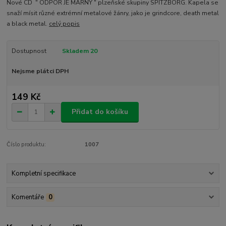
Nové CD " ODPOR JE MARNÝ " plzeňské skupiny SPITZBORG. Kapela se
snaží mísit různé extrémní metalové žánry, jako je grindcore, death metal
a black metal.
celý popis
Dostupnost
Skladem 20
Nejsme plátci DPH
149 Kč
Přidat do košíku
Číslo produktu:
1007
Kompletní specifikace
Komentáře
0