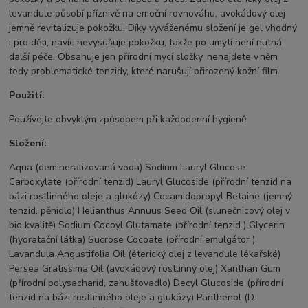
levandule působí příznivě na emoční rovnováhu, avokádový olej
jemně revitalizuje pokožku. Díky vyváženému složení je gel vhodný
i pro děti, navíc nevysušuje pokožku, takže po umytí není nutná
další péče. Obsahuje jen přírodní mycí složky, nenajdete v něm
tedy problematické tenzidy, které narušují přirozený kožní film.
Použití:
Používejte obvyklým způsobem při každodenní hygieně.
Složení:
Aqua (demineralizovaná voda) Sodium Lauryl Glucose
Carboxylate (přírodní tenzid) Lauryl Glucoside (přírodní tenzid na
bázi rostlinného oleje a glukózy) Cocamidopropyl Betaine (jemný
tenzid, pěnidlo) Helianthus Annuus Seed Oil (slunečnicový olej v
bio kvalitě) Sodium Cocoyl Glutamate (přírodní tenzid ) Glycerin
(hydratační látka) Sucrose Cocoate (přírodní emulgátor )
Lavandula Angustifolia Oil (éterický olej z levandule lékařské)
Persea Gratissima Oil (avokádový rostlinný olej) Xanthan Gum
(přírodní polysacharid, zahušťovadlo) Decyl Glucoside (přírodní
tenzid na bázi rostlinného oleje a glukózy) Panthenol (D-