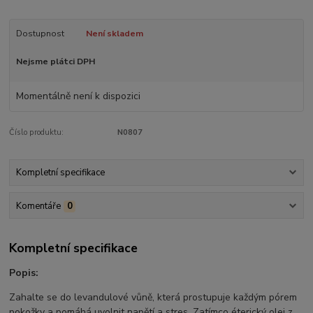
Dostupnost
Není skladem
Nejsme plátci DPH
Momentálně není k dispozici
Číslo produktu:
N0807
Kompletní specifikace
Komentáře
0
Kompletní specifikace
Popis:
Zahalte se do levandulové vůně, která prostupuje každým pórem
pokožky a pomáhá uvolnit napětí a stres. Zatímco éterický olej z