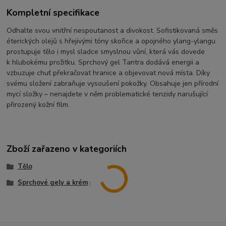
Kompletní specifikace
Odhalte svou vnitřní nespoutanost a divokost. Sofistikovaná směs
éterických olejů s hřejivými tóny skořice a opojného ylang-ylangu
prostupuje tělo i mysl sladce smyslnou vůní, která vás dovede
k hlubokému prožitku. Sprchový gel Tantra dodává energii a
vzbuzuje chuť překračovat hranice a objevovat nová místa. Díky
svému složení zabraňuje vysoušení pokožky. Obsahuje jen přírodní
mycí složky – nenajdete v něm problematické tenzidy narušující
přirozený kožní film.
Zboží zařazeno v kategoriích
Tělo
Sprchové gely a krémy