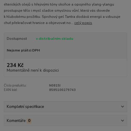
éterických olejů s hřejivými tóny skořice a opojného ylang-ylangu
prostupuje tělo i mysl sladce smyslnou vůní, která vás dovede
k hlubokému prožitku. Sprchový gel Tantra dodává energii a vzbuzuje
chuť překračovat hranice a objevovat no...
celý popis
Dostupnost
v distribučním skladu
Nejsme plátci DPH
234 Kč
Momentálně není k dispozici
Číslo produktu:
N0815I
EAN kód:
8595100279743
Kompletní specifikace
Komentáře
0