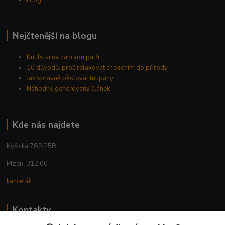
Blog
Nejčtenější na blogu
Kutilství na zahradu patří
10 důvodů, proč relaxovat chozením do přírody
Jak správně pěstovat tulipány
Náhodně generovaný článek
Kde nás najdete
Kyšická 782/25B
Plzeň, 312 00
kancelář
Kontakty