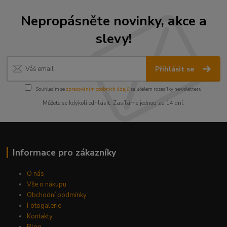
Nepropásněte novinky, akce a
slevy!
Přihlásit se
Souhlasím se
zpracováním osobních údajů
za účelem rozesílky newsletteru.
Můžete se kdykoli odhlásit. Zasíláme jednou za 14 dní.
Informace pro zákazníky
O nás
Vše o nákupu
Obchodní podmínky
Fotogalerie
Kontakty