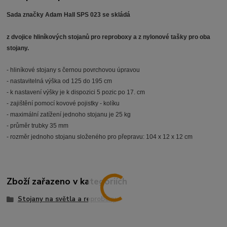
Sada značky Adam Hall SPS 023 se skládá
z dvojice hliníkových stojanů pro reproboxy a z nylonové tašky pro oba
stojany.
- hliníkové stojany s černou povrchovou úpravou
- nastavitelná výška od 125 do 195 cm
- k nastavení výšky je k dispozici 5 pozic po 17. cm
- zajištění pomocí kovové pojistky - kolíku
- maximální zatížení jednoho stojanu je 25 kg
- průměr trubky 35 mm
- rozměr jednoho stojanu složeného pro přepravu: 104 x 12 x 12 cm
Zboží zařazeno v kategoriích
Stojany na světla a reproboxy