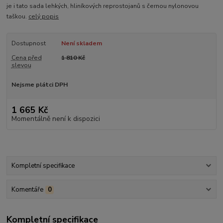
je i tato sada lehkých, hliníkových reprostojanů s černou nylonovou
taškou.
celý popis
Dostupnost
Není skladem
Cena před
1 810 Kč
slevou
Nejsme plátci DPH
1 665 Kč
Momentálně není k dispozici
Kompletní specifikace
Komentáře
0
Kompletní specifikace