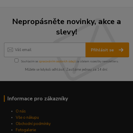
Nepropásněte novinky, akce a
slevy!
Přihlásit se
Souhlasím se
zpracováním osobních údajů
za účelem rozesílky newsletteru.
Můžete se kdykoli odhlásit. Zasíláme jednou za 14 dní.
Informace pro zákazníky
O nás
Vše o nákupu
Obchodní podmínky
Fotogalerie