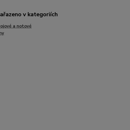
zařazeno v kategoriích
ojové a notové
ny