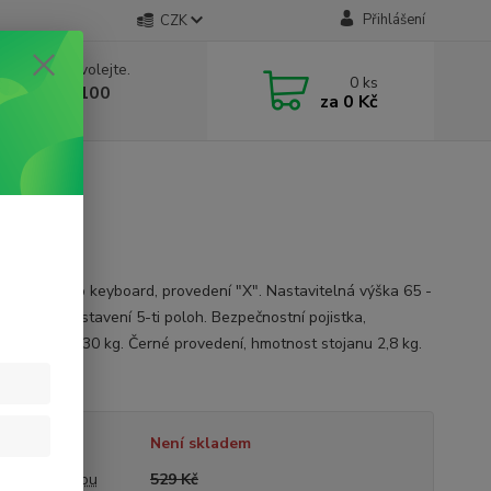
Přihlášení
CZK
 si rady? Zavolejte.
0
ks
 603 332 100
za
0 Kč
, 10-17 hod.)
cí stojan pro keyboard, provedení "X". Nastavitelná výška 65 -
 možnost nastavení 5-ti poloh. Bezpečnostní pojistka,
lní zatížení 30 kg. Černé provedení, hmotnost stojanu 2,8 kg.
opis
tupnost
Není skladem
a před slevou
529 Kč