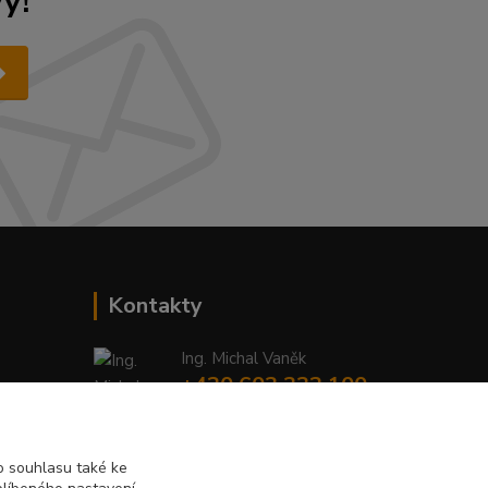
y!
Kontakty
Ing. Michal Vaněk
+420 603 332 100
(Po-Pá, 10-17 hod.)
info@vyhodnynakup.eu
 souhlasu také ke