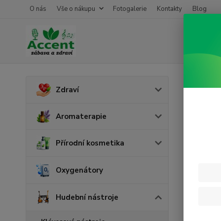
O nás
Vše o nákupu
Fotogalerie
Kontakty
Blog
Úvod
H
Zdraví
Sta
Aromaterapie
Přírodní kosmetika
Oxygenátory
Hudební nástroje