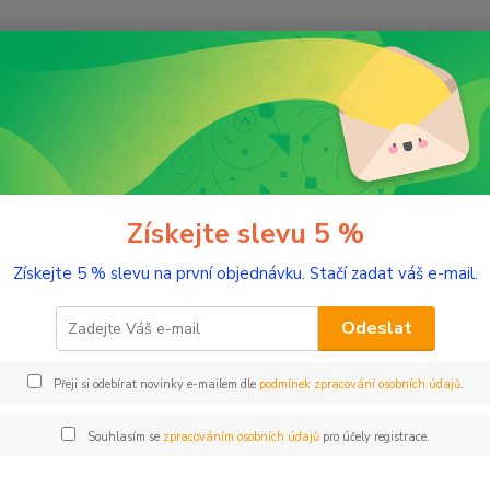
Nevíte
Hledat
+420
(Po-Pá
udební nástroje
Nástrojové a notové stojany
Stagg KXS A35 BK
gg KXS A35 BK
Získejte slevu 5 %
- 5 %
Získejte 5 % slevu na první objednávku. Stačí zadat váš e-mail.
Skláda
95 cm,
Odeslat
maximá
celý p
Přeji si odebírat novinky e-mailem dle
podmínek zpracování osobních údajů
.
Souhlasím se
zpracováním osobních údajů
pro účely registrace.
Dos
Cen