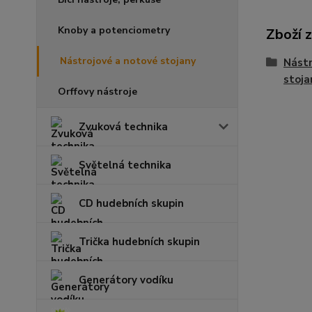
Knoby a potenciometry
Zboží 
Nástrojové a notové stojany
Nástr
stoja
Orffovy nástroje
Zvuková technika
Světelná technika
CD hudebních skupin
Trička hudebních skupin
Generátory vodíku