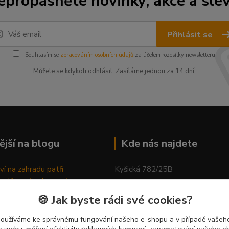
epropásněte novinky, akce a slev
Přihlásit se
Souhlasím se
zpracováním osobních údajů
za účelem rozesílky newsletteru.
Můžete se kdykoli odhlásit. Zasíláme jednou za 14 dní.
ější na blogu
Kde nás najdete
ví na zahradu patří
Kyšická 782/25B
odů, proč relaxovat
Plzeň, 312 00
ím do přírody
🍪 Jak byste rádi své cookies?
rávně pěstovat tulipány
kancelář
ně generovaný článek
používáme ke správnému fungování našeho e-shopu a v případě vašeho