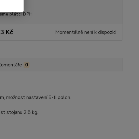
sme plátci DPH
3 Kč
Momentálně není k dispozici
Komentáře
0
cm, možnost nastavení 5-ti poloh.
st stojanu 2,8 kg.