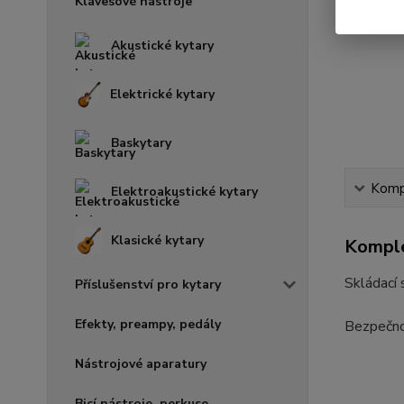
Klávesové nástroje
Akustické kytary
Elektrické kytary
Baskytary
Kompl
Elektroakustické kytary
Klasické kytary
Komple
Skládací 
Příslušenství pro kytary
Efekty, preampy, pedály
Bezpečnos
Nástrojové aparatury
Bicí nástroje, perkuse