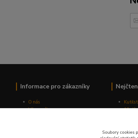
N
Informace pro zákazníky
Nejčten
O nás
Kutilst
Vše o nákupu
10 dův
Obchodní podmínky
chozen
Fotogalerie
Jak sp
Kontakty
Náhod
Soubory cookies 