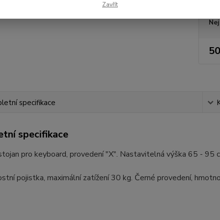
Zavřít
Nej
50
etní specifikace
tní specifikace
stojan pro keyboard, provedení "X". Nastavitelná výška 65 - 95 
tní pojistka, maximální zatížení 30 kg. Černé provedení, hmotno