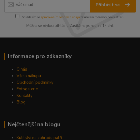
Přihlásit se
Souhlasím se
zpracováním osobních údajů
za účelem rozesílky newsletteru.
Můžete se kdykoli odhlásit. Zasíláme jednou za 14 dní.
Informace pro zákazníky
O nás
Vše o nákupu
Obchodní podmínky
Fotogalerie
Kontakty
Blog
Nejčtenější na blogu
Kutilství na zahradu patří