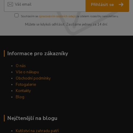
Přihlásit se
Souhlasím se
zpracováním osobních údajů
za účelem rozesílky newsletteru.
Můžete se kdykoli odhlásit. Zasíláme jednou za 14 dní.
Informace pro zákazníky
O nás
Vše o nákupu
Obchodní podmínky
Fotogalerie
Kontakty
Blog
Nejčtenější na blogu
Kutilství na zahradu patří