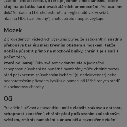
„zlého“ cholesterolu), která je jedním z mechanismů, které
stojí na počátku kardiovaskulárních onemocnění
. Astaxanthin
dokáže hladinu LDL cholesterolu a trygliceridů v krvi snížit,
hladinu HDL (tzv. „hodný“) cholesterolu naopak zvyšuje.
Mozek
Z provedených vědeckých výzkumů plyne, že astaxanthin
snadno
překonává bariéru mezi krevním oběhem a mozkem, takže
dokáže působit přímo na mozkové buňky, chránit je a snížit
počet těch,
které odumírají
. Díky své antioxidanční síle a jedinečné
schopnosti působení na buněčné membrány může chránit mozek
před poškozením způsobeným ischémií (tj. nedokrvenost) nebo
nedostatečným přívodem kyslíku a pomoci při léčbě raných stádií
Alzheimerovy choroby.
Oči
Pravidelné užívání astaxanthinu
může zlepšit zrakovou ostrost,
schopnost zaostření, chránit před poškozením způsobeným
světlem, zmírnit namáhání a únavu očí a rozostřené vidění
.